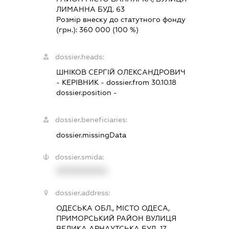
ЛИМАННА БУД. 63
Розмір внеску до статутного фонду
(грн.):
360 000
(100 %)
dossier.heads:
ШНІКОВ СЕРГІЙ ОЛЕКСАНДРОВИЧ
-
КЕРІВНИК
- dossier.from 30.10.18
dossier.position -
dossier.beneficiaries:
dossier.missingData
dossier.smida:
XXXXXXXXXX
dossier.address:
ОДЕСЬКА ОБЛ., МІСТО ОДЕСА,
ПРИМОРСЬКИЙ РАЙОН ВУЛИЦЯ
ВЕЛИКА АРНАУТСЬКА БУД. 17