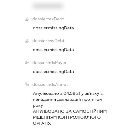
XXXXXXXXXX
dossier.taxDebt
dossier.missingData
dossier.esvDebt
dossier.missingData
dossier.ndsPayer
dossier.missingData
dossier.ndsAnnul
Анульовано з 04.08.21 у зв'язку з:
ненадання декларацiй протягом
року
АНУЛЬОВАНО ЗА САМОСТIЙНИМ
РIШЕННЯМ КОНТРОЛЮЮЧОГО
ОРГАНУ.