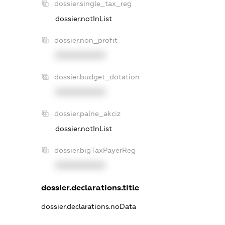
dossier.single_tax_reg
dossier.notInList
dossier.non_profit
XXXXXXXXXX
dossier.budget_dotation
XXXXXXXXXX
dossier.palne_akciz
dossier.notInList
dossier.bigTaxPayerReg
XXXXXXXXXX
dossier.declarations.title
dossier.declarations.noData