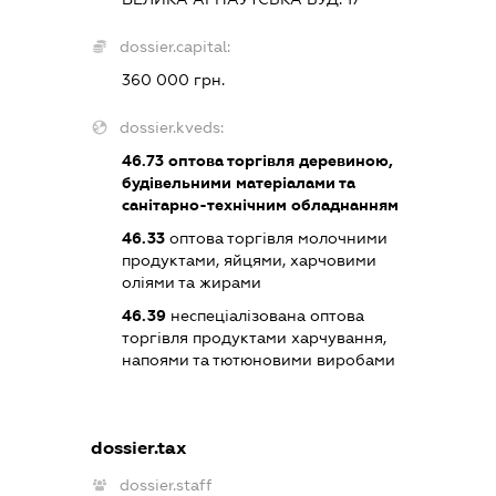
dossier.capital:
360 000 грн.
dossier.kveds:
46.73
оптова торгівля деревиною,
будівельними матеріалами та
санітарно-технічним обладнанням
46.33
оптова торгівля молочними
продуктами, яйцями, харчовими
оліями та жирами
46.39
неспеціалізована оптова
торгівля продуктами харчування,
напоями та тютюновими виробами
dossier.tax
dossier.staff