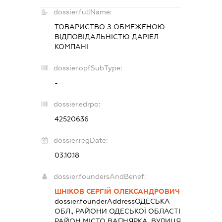
dossier.fullName:
ТОВАРИСТВО З ОБМЕЖЕНОЮ
ВІДПОВІДАЛЬНІСТЮ
ДАРІЕЛ
КОМПАНІ
dossier.opfSubType:
-
dossier.edrpo:
42520636
dossier.regDate:
03.10.18
dossier.foundersAndBenef:
ШНІКОВ СЕРГІЙ ОЛЕКСАНДРОВИЧ
dossier.founderAddress
ОДЕСЬКА
ОБЛ., РАЙОНИ ОДЕСЬКОЇ ОБЛАСТІ
РАЙОН МІСТО ВАПНЯРКА, ВУЛИЦЯ