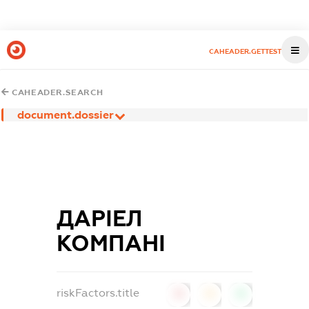
CAHEADER.GETTEST
CAHEADER.SEARCH
document.dossier
ДАРІЕЛ
КОМПАНІ
riskFactors.title
0
0
0