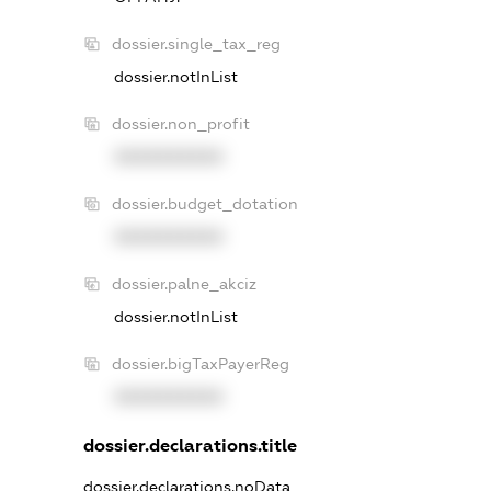
dossier.single_tax_reg
dossier.notInList
dossier.non_profit
XXXXXXXXXX
dossier.budget_dotation
XXXXXXXXXX
dossier.palne_akciz
dossier.notInList
dossier.bigTaxPayerReg
XXXXXXXXXX
dossier.declarations.title
dossier.declarations.noData