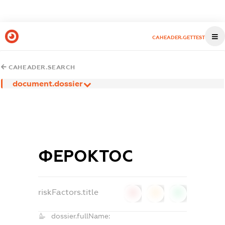
CAHEADER.GETTEST
CAHEADER.SEARCH
document.dossier
ФЕРОКТОС
riskFactors.title
0
0
0
dossier.fullName: