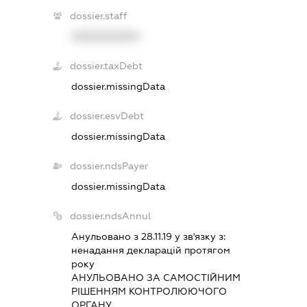
dossier.staff
XXXXXXXXXX
dossier.taxDebt
dossier.missingData
dossier.esvDebt
dossier.missingData
dossier.ndsPayer
dossier.missingData
dossier.ndsAnnul
Анульовано з 28.11.19 у зв'язку з:
ненадання декларацiй протягом
року
АНУЛЬОВАНО ЗА САМОСТIЙНИМ
РIШЕННЯМ КОНТРОЛЮЮЧОГО
ОРГАНУ.