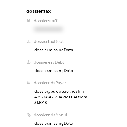
dossier.tax
dossier.staff
XXXXXXXXXX
dossier.taxDebt
dossier.missingData
dossier.esvDebt
dossier.missingData
dossier.ndsPayer
dossier.yes
dossier.ndsInn
425268426514
dossier.from
31.10.18
dossier.ndsAnnul
dossier.missingData