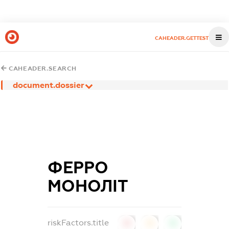
CAHEADER.GETTEST
CAHEADER.SEARCH
document.dossier
ФЕРРО
МОНОЛІТ
riskFactors.title
0
0
0