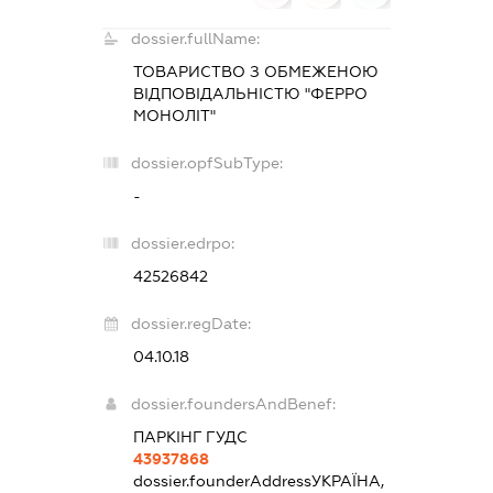
dossier.fullName:
ТОВАРИСТВО З ОБМЕЖЕНОЮ
ВІДПОВІДАЛЬНІСТЮ "ФЕРРО
МОНОЛІТ"
dossier.opfSubType:
-
dossier.edrpo:
42526842
dossier.regDate:
04.10.18
dossier.foundersAndBenef:
ПАРКІНГ ГУДС
43937868
dossier.founderAddress
УКРАЇНА,