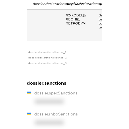
dossier.declarations.pepName
dossier.declarations.personName
dossier.declarati
ЖУКОВЕЦЬ
Заробітна плата
ЛЕОНІД
отримана за
ПЕТРОВИЧ
основним місцем
роботи
dossier.declarations.license_1
dossier.declarations.license_2
dossier.declarations.license_3
dossier.sanctions
dossier.specSanctions
XXXXXXXXXX
dossier.rnboSanctions
XXXXXXXXXX