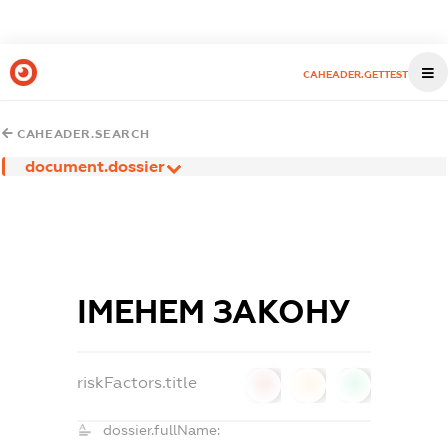
CAHEADER.GETTEST
CAHEADER.SEARCH
document.dossier
ІМЕНЕМ ЗАКОНУ
riskFactors.title
0
0
0
dossier.fullName: