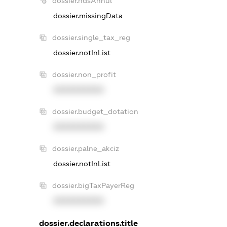
dossier.ndsAnnul
dossier.missingData
dossier.single_tax_reg
dossier.notInList
dossier.non_profit
XXXXXXXXXX
dossier.budget_dotation
XXXXXXXXXX
dossier.palne_akciz
dossier.notInList
dossier.bigTaxPayerReg
XXXXXXXXXX
dossier.declarations.title