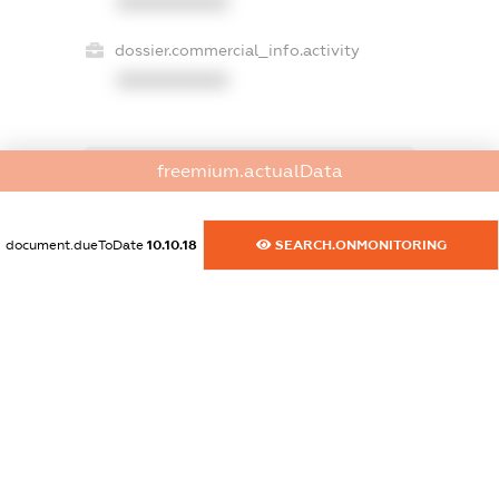
XXXXXXXXXX
dossier.commercial_info.activity
XXXXXXXXXX
freemium.actualData
freemium.exampleText_1
freemium.exampleText_2
freemium.anonymousPerSearch2
document.dueToDate
10.10.18
SEARCH.ONMONITORING
FREEMIUM.DETAILS
FREEMIUM.REGISTER