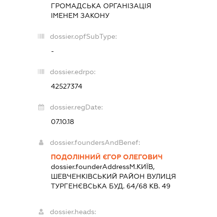
ГРОМАДСЬКА ОРГАНІЗАЦІЯ
ІМЕНЕМ ЗАКОНУ
dossier.opfSubType:
-
dossier.edrpo:
42527374
dossier.regDate:
07.10.18
dossier.foundersAndBenef:
ПОДОЛІННИЙ ЄГОР ОЛЕГОВИЧ
dossier.founderAddress
М.КИЇВ,
ШЕВЧЕНКІВСЬКИЙ РАЙОН ВУЛИЦЯ
ТУРГЕНЄВСЬКА БУД. 64/68 КВ. 49
dossier.heads: