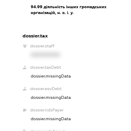
94.99
діяльність інших громадських
організацій, н. в. і. у.
dossier.tax
dossier.staff
XXXXXXXXXX
dossier.taxDebt
dossier.missingData
dossier.esvDebt
dossier.missingData
dossier.ndsPayer
dossier.missingData