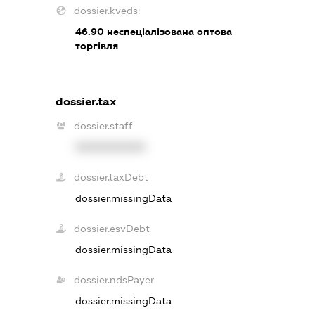
dossier.kveds:
46.90
неспеціалізована оптова
торгівля
dossier.tax
dossier.staff
XXXXXXXXXX
dossier.taxDebt
dossier.missingData
dossier.esvDebt
dossier.missingData
dossier.ndsPayer
dossier.missingData