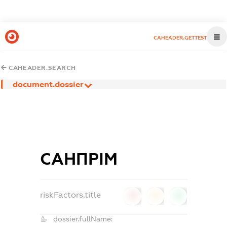
CAHEADER.GETTEST
CAHEADER.SEARCH
document.dossier
САНПРІМ
riskFactors.title
0
0
0
dossier.fullName: