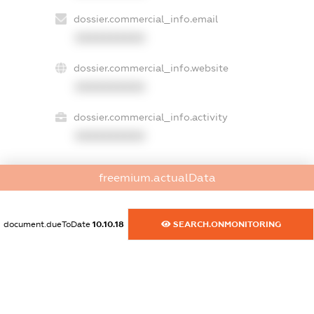
dossier.commercial_info.email
XXXXXXXXXX
dossier.commercial_info.website
XXXXXXXXXX
dossier.commercial_info.activity
XXXXXXXXXX
freemium.actualData
freemium.exampleText_1
freemium.exampleText_2
freemium.anonymousPerSearch2
document.dueToDate
10.10.18
SEARCH.ONMONITORING
FREEMIUM.DETAILS
FREEMIUM.REGISTER