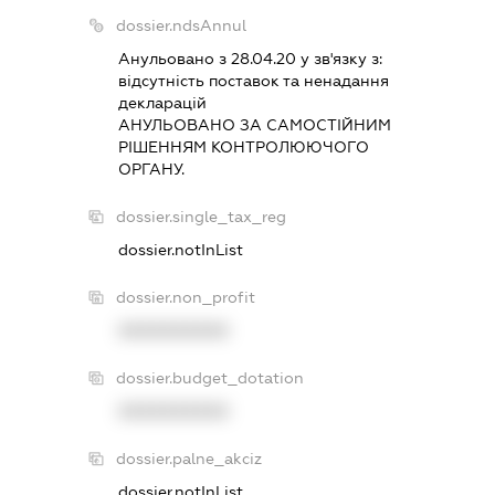
dossier.ndsAnnul
Анульовано з 28.04.20 у зв'язку з:
вiдсутнiсть поставок та ненадання
декларацiй
АНУЛЬОВАНО ЗА САМОСТIЙНИМ
РIШЕННЯМ КОНТРОЛЮЮЧОГО
ОРГАНУ.
dossier.single_tax_reg
dossier.notInList
dossier.non_profit
XXXXXXXXXX
dossier.budget_dotation
XXXXXXXXXX
dossier.palne_akciz
dossier.notInList