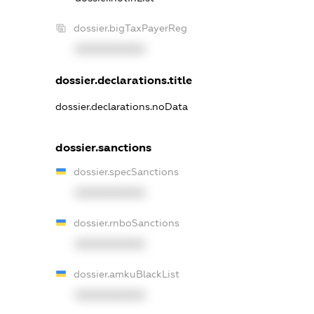
dossier.bigTaxPayerReg
XXXXXXXXXX
dossier.declarations.title
dossier.declarations.noData
dossier.sanctions
dossier.specSanctions
XXXXXXXXXX
dossier.rnboSanctions
XXXXXXXXXX
dossier.amkuBlackList
XXXXXXXXXX