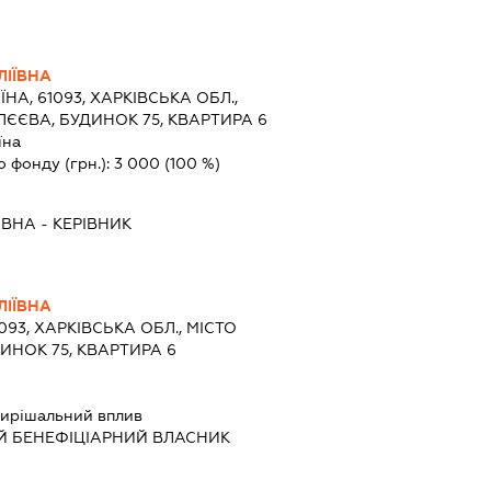
ЛІЇВНА
ЇНА, 61093, ХАРКІВСЬКА ОБЛ.,
ЛЄЄВА, БУДИНОК 75, КВАРТИРА 6
їна
о фонду (грн.):
3 000
(100 %)
ІВНА
-
КЕРІВНИК
ЛІЇВНА
1093, ХАРКІВСЬКА ОБЛ., МІСТО
ДИНОК 75, КВАРТИРА 6
ирішальний вплив
Й БЕНЕФІЦІАРНИЙ ВЛАСНИК