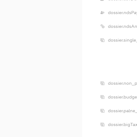
dossier.ndsPa
dossier.ndsA
dossier.singl
dossier.non_p
dossier.budg
dossier.palne
dossier.bigT