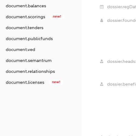
document.balances
dossier.regDa
document.scorings
new!
dossier.foun
document.tenders
document.publicfunds
document.ved
document.semantrum
dossier.heads:
document.relationships
document.licenses
new!
dossier.benefi