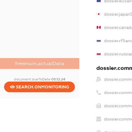
dossier.euSan
dossier.japan
dossier.canad
dossier.rfSan
dossier.russia
freemium.actualData
dossier.comm
dossier.comme
document.dueToDate
03.12.24
SEARCH.ONMONITORING
dossier.comm
dossier.comme
dossier.comme