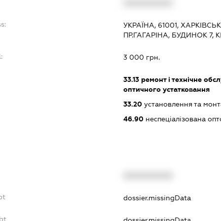
XXXXXXXXXX
s:
УКРАЇНА, 61001, ХАРКІВСЬК
ПР.ГАГАРІНА, БУДИНОК 7, К
:
3 000 грн.
33.13
ремонт і технічне обс
оптичного устатковання
33.20
установлення та монт
46.90
неспеціалізована опт
XXXXXXXXXX
bt
dossier.missingData
bt
dossier.missingData