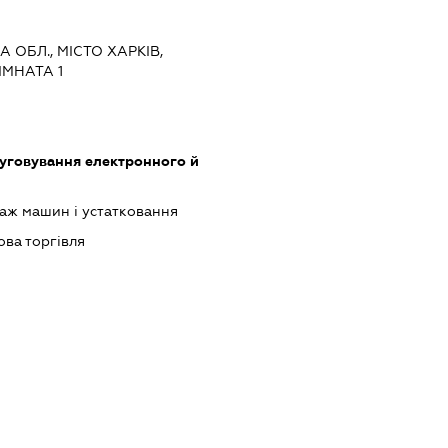
А ОБЛ., МІСТО ХАРКІВ,
ІМНАТА 1
луговування електронного й
аж машин і устатковання
ова торгівля