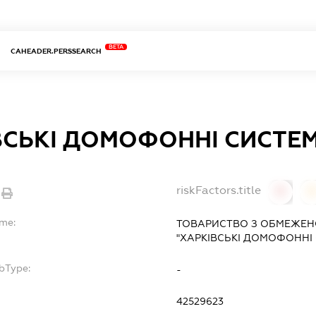
BETA
CAHEADER.PERSSEARCH
ВСЬКІ ДОМОФОННІ СИСТЕ
riskFactors.title
0
ame:
ТОВАРИСТВО З ОБМЕЖЕН
"ХАРКІВСЬКІ ДОМОФОННІ
bType:
-
42529623