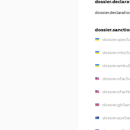
dossier.declarat
dossier.declarati
dossier.sanctio
dossier.specS
dossier.rnboS
dossier.amkuB
dossier.ofacS
dossier.ofac
dossier.gbSan
dossier.ausSa