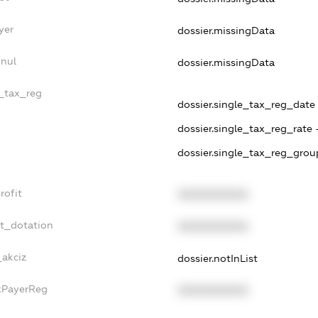
yer
dossier.missingData
nnul
dossier.missingData
e_tax_reg
dossier.single_tax_reg_date -
dossier.single_tax_reg_rate 
dossier.single_tax_reg_grou
rofit
XXXXXXXXXX
et_dotation
XXXXXXXXXX
_akciz
dossier.notInList
axPayerReg
XXXXXXXXXX