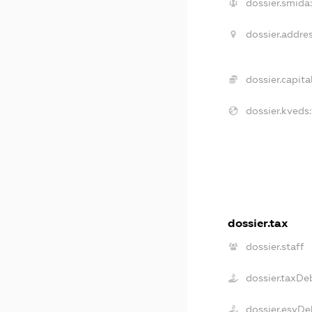
dossier.smida:
dossier.addres
dossier.capital
dossier.kveds:
dossier.tax
dossier.staff
dossier.taxDe
dossier.esvDe