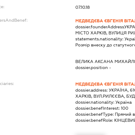
te:
07.10.18
dersAndBenef:
МЕДВЕДЄВА ЄВГЕНІЯ ВІТА
dossier.founderAddress
УКРА
МІСТО ХАРКІВ, ВУЛИЦЯ РИ
statements.nationality:
Укра
Розмір внеску до статутног
ВЕЛИКА АКСАНА МИХАЙЛ
dossier.position -
ciaries:
МЕДВЕДЄВА ЄВГЕНІЯ ВІТА
dossier.address:
УКРАЇНА, 6
ХАРКІВ, ВУЛ.РИЛЄЄВА, БУ
dossier.nationality:
Україна
dossier.benefInterest:
100
dossier.benefType:
Прямий в
dossier.benefRole:
КІНЦЕВИ