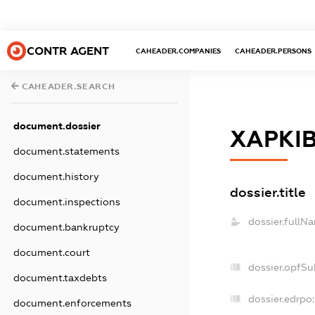
CONTR AGENT
CAHEADER.COMPANIES
CAHEADER.PERSONS
CAHEADER.SEARCH
document.dossier
ХАРКІ
document.statements
document.history
dossier.title
document.inspections
dossier.fullN
document.bankruptcy
document.court
dossier.opfSu
document.taxdebts
dossier.edrpo:
document.enforcements