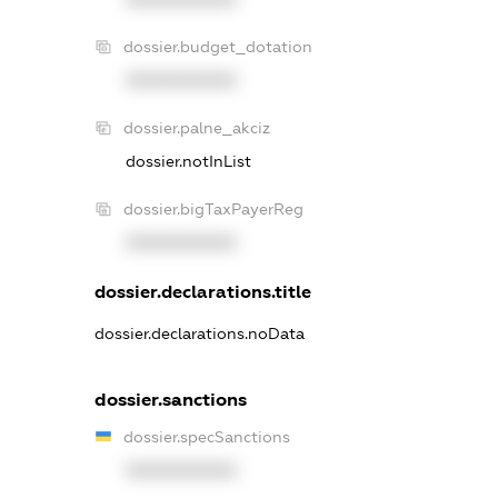
dossier.budget_dotation
XXXXXXXXXX
dossier.palne_akciz
dossier.notInList
dossier.bigTaxPayerReg
XXXXXXXXXX
dossier.declarations.title
dossier.declarations.noData
dossier.sanctions
dossier.specSanctions
XXXXXXXXXX