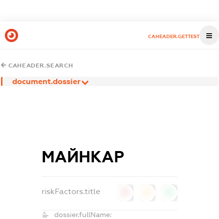
CAHEADER.GETTEST
CAHEADER.SEARCH
document.dossier
МАЙНКАР
riskFactors.title
0
0
0
dossier.fullName: