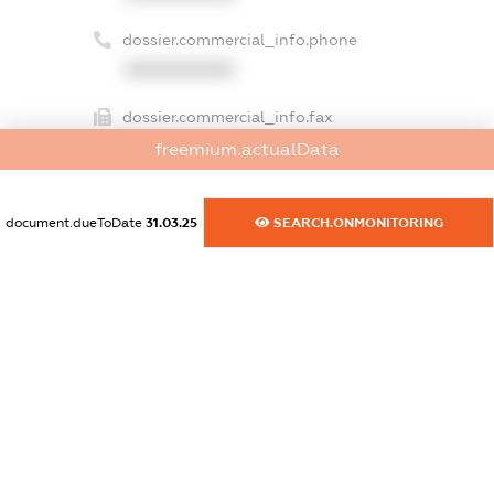
dossier.commercial_info.phone
XXXXXXXXXX
dossier.commercial_info.fax
XXXXXXXXXX
freemium.actualData
dossier.commercial_info.email
XXXXXXXXXX
document.dueToDate
31.03.25
SEARCH.ONMONITORING
dossier.commercial_info.website
XXXXXXXXXX
dossier.commercial_info.activity
XXXXXXXXXX
freemium.exampleText_1