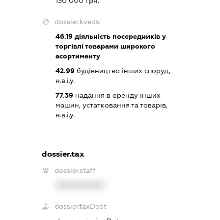
130 000 грн.
dossier.kveds:
46.19
діяльність посередників у
торгівлі товарами широкого
асортименту
42.99
будівництво інших споруд,
н.в.і.у.
77.39
надання в оренду інших
машин, устатковання та товарів,
н.в.і.у.
dossier.tax
dossier.staff
XXXXXXXXXX
dossier.taxDebt