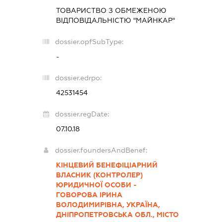
ТОВАРИСТВО З ОБМЕЖЕНОЮ
ВІДПОВІДАЛЬНІСТЮ "МАЙНКАР"
dossier.opfSubType:
-
dossier.edrpo:
42531454
dossier.regDate:
07.10.18
dossier.foundersAndBenef:
КІНЦЕВИЙ БЕНЕФІЦІАРНИЙ
ВЛАСНИК (КОНТРОЛЕР)
ЮРИДИЧНОЇ ОСОБИ -
ГОВОРОВА ІРИНА
ВОЛОДИМИРІВНА, УКРАЇНА,
ДНІПРОПЕТРОВСЬКА ОБЛ., МІСТО