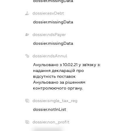
dossier.missingData
dossier.esvDebt
dossier.missingData
dossier.ndsPayer
dossier.missingData
dossier.ndsAnnul
Анульовано з 10.02.21 у зв'язку з:
надання декларацiй про
вiдсутнiсть поставок
Анульовано за рiшенням
контролюючого органу.
dossier.single_tax_reg
dossier.notInList
dossier.non_profit
XXXXXXXXXX