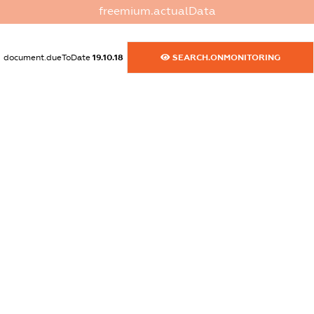
dossier.commercial_info.website
freemium.actualData
XXXXXXXXXX
dossier.commercial_info.activity
document.dueToDate
19.10.18
SEARCH.ONMONITORING
XXXXXXXXXX
freemium.exampleText_1
freemium.exampleText_2
freemium.anonymousPerSearch2
FREEMIUM.DETAILS
FREEMIUM.REGISTER