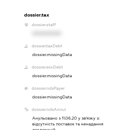
dossier.tax
dossier.staff
XXXXXXXXXX
dossier.taxDebt
dossier.missingData
dossier.esvDebt
dossier.missingData
dossier.ndsPayer
dossier.missingData
dossier.ndsAnnul
Анульовано з 11.06.20 у зв'язку з:
вiдсутнiсть поставок та ненадання
декларацiй