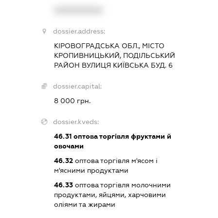
XXXXXXXXXX
dossier.address:
КІРОВОГРАДСЬКА ОБЛ., МІСТО
КРОПИВНИЦЬКИЙ, ПОДІЛЬСЬКИЙ
РАЙОН ВУЛИЦЯ КИЇВСЬКА БУД. 6
dossier.capital:
8 000 грн.
dossier.kveds:
46.31
оптова торгівля фруктами й
овочами
46.32
оптова торгівля м'ясом і
м'ясними продуктами
46.33
оптова торгівля молочними
продуктами, яйцями, харчовими
оліями та жирами