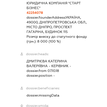
ЮРИДИЧНА КОМПАНІЯ "СТАРТ
БІЗНЕС"
42254078
dossier.founderAddress
УКРАЇНА,
49000, ДНІПРОПЕТРОВСЬКА ОБЛ.,
МІСТО ДНІПРО, ПРОСПЕКТ
ГАГАРІНА, БУДИНОК 115
Розмір внеску до статутного фонду
(грн.):
8 000
(100 %)
dossier.heads:
ДМИТРІЄВА КАТЕРИНА
ВАЛЕРІЇВНА
-
КЕРІВНИК
-
dossier.from 07.10.18
dossier.position -
dossier.beneficiaries:
dossier.missingData
dossier.smida: