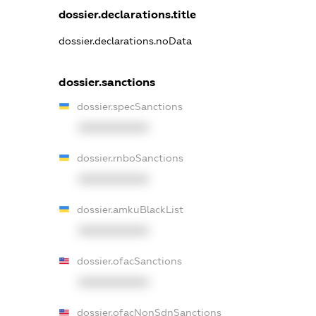
dossier.declarations.title
dossier.declarations.noData
dossier.sanctions
dossier.specSanctions
XXXXXXXXXX
dossier.rnboSanctions
XXXXXXXXXX
dossier.amkuBlackList
XXXXXXXXXX
dossier.ofacSanctions
XXXXXXXXXX
dossier.ofacNonSdnSanctions