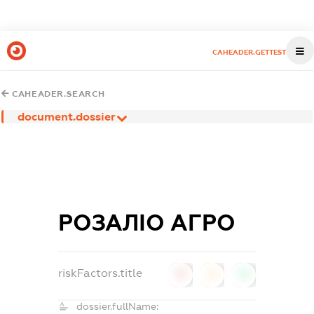
CAHEADER.GETTEST
CAHEADER.SEARCH
document.dossier
РОЗАЛІО АГРО
riskFactors.title
0
0
0
dossier.fullName: