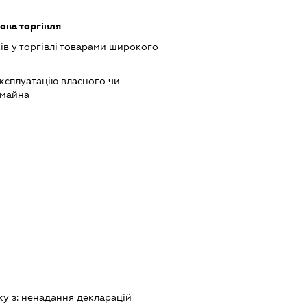
ова торгівля
ів у торгівлі товарами широкого
ксплуатацію власного чи
 майна
ку з:
ненадання декларацiй