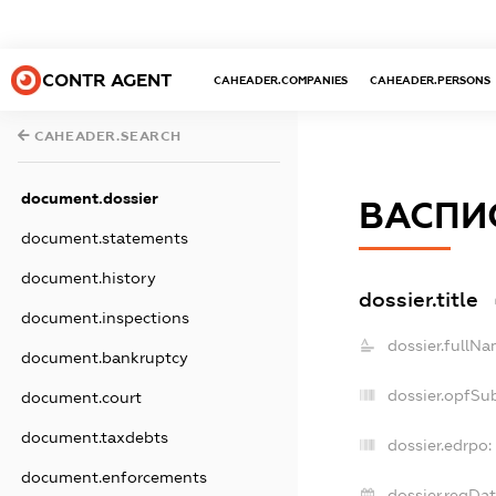
CONTR AGENT
CAHEADER.COMPANIES
CAHEADER.PERSONS
CAHEADER.SEARCH
document.dossier
ВАСПИ
document.statements
document.history
dossier.title
document.inspections
dossier.fullNa
document.bankruptcy
dossier.opfSu
document.court
document.taxdebts
dossier.edrpo:
document.enforcements
dossier.regDat