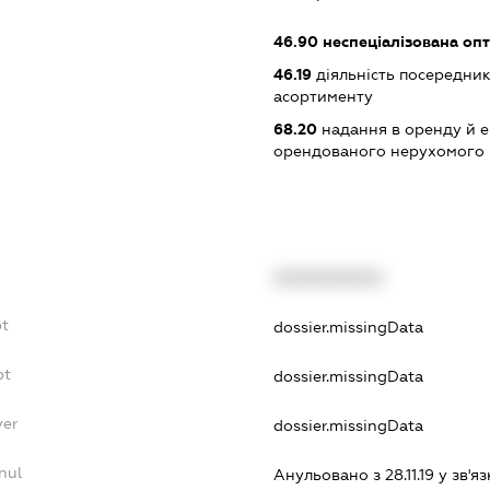
46.90
неспеціалізована опт
46.19
діяльність посередник
асортименту
68.20
надання в оренду й е
орендованого нерухомого
XXXXXXXXXX
bt
dossier.missingData
bt
dossier.missingData
yer
dossier.missingData
nul
Анульовано з 28.11.19 у зв'яз