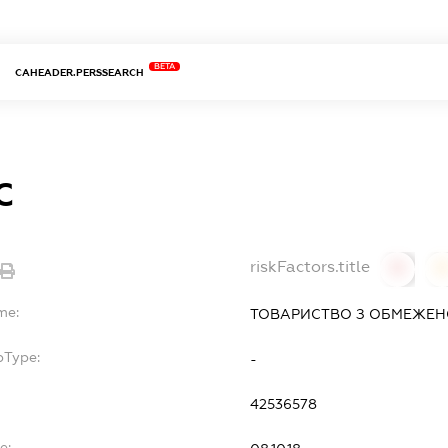
BETA
CAHEADER.PERSSEARCH
С
riskFactors.title
0
0
me:
ТОВАРИСТВО З ОБМЕЖЕН
bType:
-
42536578
e: