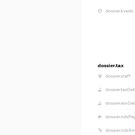
dossier.kveds:
dossier.tax
dossier.staff
dossier.taxDe
dossier.esvDe
dossier.ndsPa
dossier.ndsAn