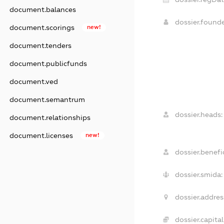
document.balances
dossier.found
document.scorings
new!
document.tenders
document.publicfunds
document.ved
document.semantrum
dossier.heads:
document.relationships
document.licenses
new!
dossier.benefic
dossier.smida:
dossier.addres
dossier.capital