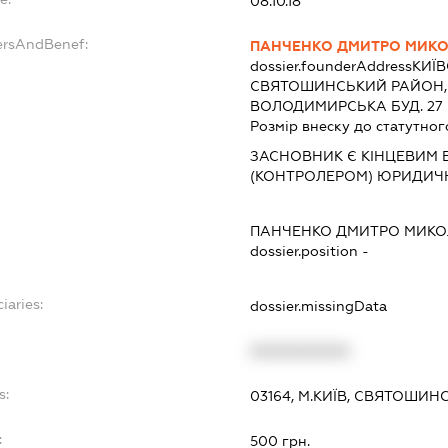
08.10.18
ersAndBenef:
ПАНЧЕНКО ДМИТРО МИК
dossier.founderAddress
КИЇВ
СВЯТОШИНСЬКИЙ РАЙОН,
ВОЛОДИМИРСЬКА БУД. 27 К
Розмір внеску до статутног
ЗАСНОВНИК Є КІНЦЕВИМ 
(КОНТРОЛЕРОМ) ЮРИДИЧ
ПАНЧЕНКО ДМИТРО МИК
dossier.position -
iaries:
dossier.missingData
XXXXXXXXXX
s:
03164, М.КИЇВ, СВЯТОШИНС
:
500 грн.