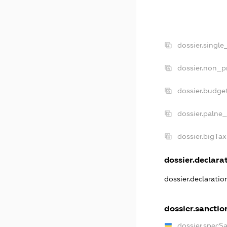
dossier.singl
dossier.non_p
dossier.budge
dossier.palne_
dossier.bigTa
dossier.declarat
dossier.declarati
dossier.sanctio
dossier.specS