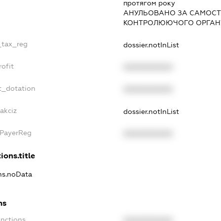
протягом року
АНУЛЬОВАНО ЗА САМОСТ
КОНТРОЛЮЮЧОГО ОРГАНУ
e_tax_reg
dossier.notInList
rofit
XXXXXXXXXX
t_dotation
XXXXXXXXXX
akciz
dossier.notInList
xPayerReg
XXXXXXXXXX
ions.title
ons.noData
ns
anctions
XXXXXXXXXX