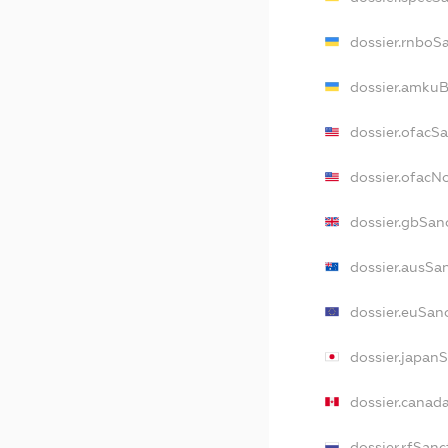
dossier.rnboS
dossier.amkuB
dossier.ofacS
dossier.ofac
dossier.gbSan
dossier.ausSa
dossier.euSan
dossier.japan
dossier.canad
dossier.rfSanc