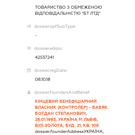
ТОВАРИСТВО З ОБМЕЖЕНОЮ
ВІДПОВІДАЛЬНІСТЮ "БТ ЛТД"
dossier.opfSubType:
-
dossier.edrpo:
42537241
dossier.regDate:
08.10.18
dossier.foundersAndBenef:
КІНЦЕВИЙ БЕНЕФІЦІАРНИЙ
ВЛАСНИК (КОНТРОЛЕР) - БАБЯК
БОГДАН СТЕПАНОВИЧ,
26.01.1983, УКРАЇНА М.ЛЬВІВ,
ВУЛ.ЗОЛОТА, БУД. 21, КВ. 106
dossier.founderAddress
УКРАЇНА,