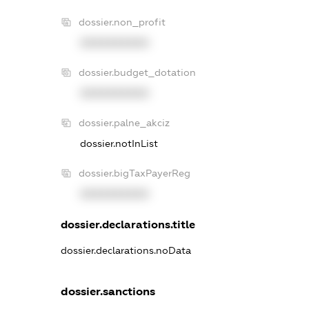
dossier.non_profit
XXXXXXXXXX
dossier.budget_dotation
XXXXXXXXXX
dossier.palne_akciz
dossier.notInList
dossier.bigTaxPayerReg
XXXXXXXXXX
dossier.declarations.title
dossier.declarations.noData
dossier.sanctions