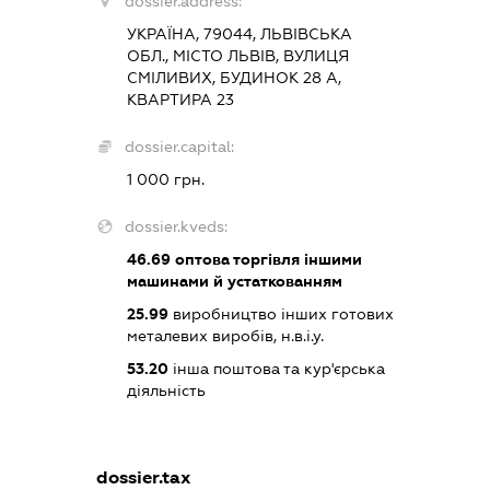
dossier.address:
УКРАЇНА, 79044, ЛЬВІВСЬКА
ОБЛ., МІСТО ЛЬВІВ, ВУЛИЦЯ
СМІЛИВИХ, БУДИНОК 28 А,
КВАРТИРА 23
dossier.capital:
1 000 грн.
dossier.kveds:
46.69
оптова торгівля іншими
машинами й устаткованням
25.99
виробництво інших готових
металевих виробів, н.в.і.у.
53.20
інша поштова та кур'єрська
діяльність
dossier.tax