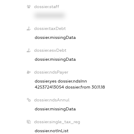
dossier.staff
XXXXXXXXXX
dossier.taxDebt
dossier.missingData
dossier.esvDebt
dossier.missingData
dossier.ndsPayer
dossier.yes
dossier.ndsInn
425372413054
dossier.from 30.11.18
dossier.ndsAnnul
dossier.missingData
dossier.single_tax_reg
dossier.notInList