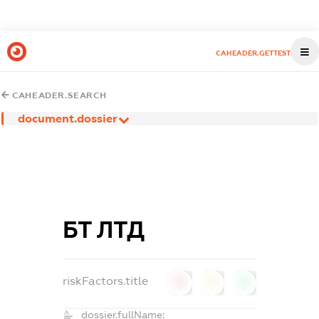
CAHEADER.GETTEST
CAHEADER.SEARCH
document.dossier
БТ ЛТД
riskFactors.title
0
0
0
dossier.fullName: