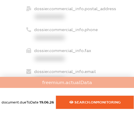
dossier.commercial_info.postal_address
XXXXXXXXXX
dossier.commercial_info.phone
XXXXXXXXXX
dossier.commercial_info.fax
XXXXXXXXXX
dossier.commercial_info.email
XXXXXXXXXX
freemium.actualData
dossier.commercial_info.website
XXXXXXXXXX
document.dueToDate
19.06.26
SEARCH.ONMONITORING
dossier.commercial_info.activity
XXXXXXXXXX