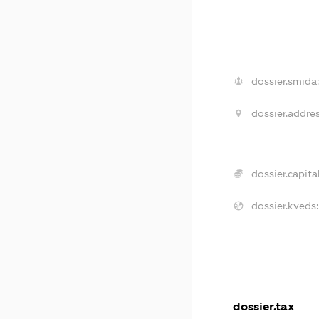
dossier.smida:
dossier.addres
dossier.capital
dossier.kveds:
dossier.tax