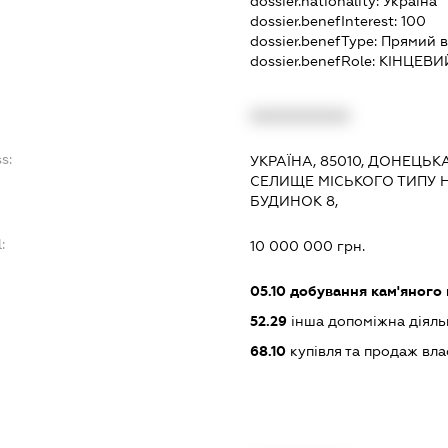
dossier.nationality:
Україна
dossier.benefInterest:
100
dossier.benefType:
Прямий в
dossier.benefRole:
КІНЦЕВИ
XXXXXXXXXX
s:
УКРАЇНА, 85010, ДОНЕЦЬК
СЕЛИЩЕ МІСЬКОГО ТИПУ 
БУДИНОК 8,
:
10 000 000 грн.
05.10
добування кам'яного 
52.29
інша допоміжна діяльн
68.10
купівля та продаж вл