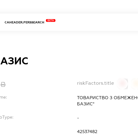
BETA
CAHEADER.PERSSEARCH
БАЗИС
riskFactors.title
0
ame:
ТОВАРИСТВО З ОБМЕЖЕН
БАЗИС"
bType:
-
42537482