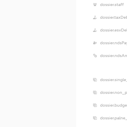
dossier.staff
dossier.taxDe
dossier.esvDe
dossier.ndsPa
dossier.ndsA
dossier.singl
dossier.non_p
dossier.budg
dossier.palne