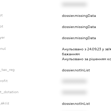
XXXXXXXXXX
bt
dossier.missingData
bt
dossier.missingData
yer
dossier.missingData
nnul
Анульовано з 24.09.23 у зв'я
бажанням
Анульовано за рiшенням к
e_tax_reg
dossier.notInList
rofit
XXXXXXXXXX
et_dotation
XXXXXXXXXX
_akciz
dossier.notInList