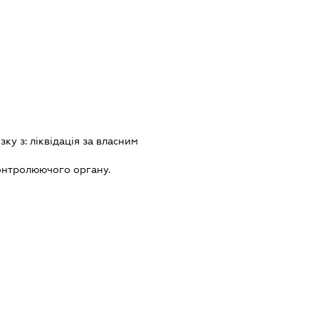
зку з:
лiквiдацiя за власним
онтролюючого органу.