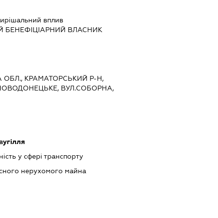
ирішальний вплив
Й БЕНЕФІЦІАРНИЙ ВЛАСНИК
А ОБЛ., КРАМАТОРСЬКИЙ Р-Н,
НОВОДОНЕЦЬКЕ, ВУЛ.СОБОРНА,
вугілля
ість у сфері транспорту
асного нерухомого майна