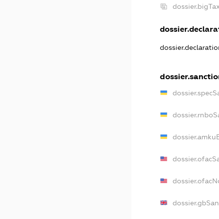
dossier.bigT
dossier.declarat
dossier.declarati
dossier.sanctio
dossier.specS
dossier.rnboS
dossier.amkuB
dossier.ofacS
dossier.ofac
dossier.gbSan