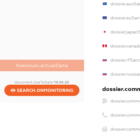
dossier.ausSa
dossier.euSan
dossier.japan
dossier.canad
dossier.rfSan
freemium.actualData
dossier.russia
document.dueToDate
19.06.26
dossier.comme
SEARCH.ONMONITORING
dossier.comme
dossier.comm
dossier.comme