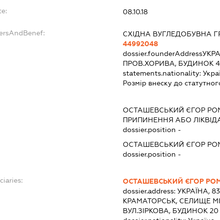
te:
08.10.18
dersAndBenef:
СХІДНА ВУГЛЕДОБУВНА Г
44992048
dossier.founderAddress
УКРА
ПРОВ.ХОРИВА, БУДИНОК 4,
statements.nationality:
Укра
Розмір внеску до статутног
ОСТАШЕВСЬКИЙ ЄГОР Р
ПРИПИНЕННЯ АБО ЛІКВІД
dossier.position -
ОСТАШЕВСЬКИЙ ЄГОР Р
dossier.position -
ciaries:
ОСТАШЕВСЬКИЙ ЄГОР РО
dossier.address:
УКРАЇНА, 8
КРАМАТОРСЬК, СЕЛИЩЕ М
ВУЛ.ЗІРКОВА, БУДИНОК 20