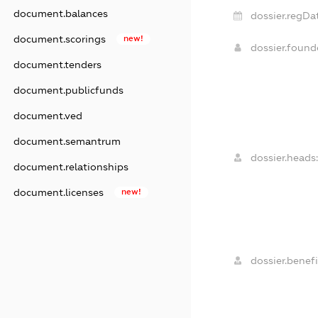
document.balances
dossier.regDa
document.scorings
new!
dossier.foun
document.tenders
document.publicfunds
document.ved
document.semantrum
dossier.heads:
document.relationships
document.licenses
new!
dossier.benefi