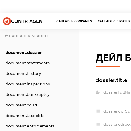
CONTR AGENT
CAHEADER.COMPANIES
CAHEADER.PERSONS
CAHEADER.SEARCH
document.dossier
ДЕЙЛ 
document.statements
document.history
dossier.title
document.inspections
dossier.fullN
document.bankruptcy
document.court
dossier.opfSu
document.taxdebts
dossier.edrpo:
document.enforcements