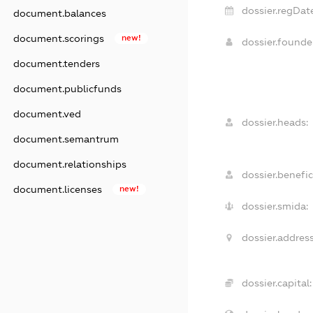
dossier.regDat
document.balances
document.scorings
new!
dossier.found
document.tenders
document.publicfunds
document.ved
dossier.heads:
document.semantrum
document.relationships
dossier.benefic
document.licenses
new!
dossier.smida:
dossier.address
dossier.capital: