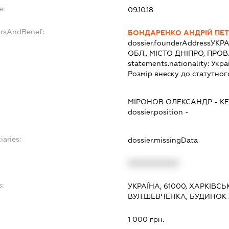
e:
09.10.18
ersAndBenef:
БОНДАРЕНКО АНДРІЙ ПЕ
dossier.founderAddress
УКРА
ОБЛ., МІСТО ДНІПРО, ПРО
statements.nationality:
Укра
Розмір внеску до статутног
МІРОНОВ ОЛЕКСАНДР
-
КЕ
dossier.position -
iaries:
dossier.missingData
XXXXXXXXXX
s:
УКРАЇНА, 61000, ХАРКІВСЬК
ВУЛ.ШЕВЧЕНКА, БУДИНОК 
:
1 000 грн.