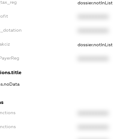
_tax_reg
dossier.notInList
ofit
XXXXXXXXXX
t_dotation
XXXXXXXXXX
akciz
dossier.notInList
xPayerReg
XXXXXXXXXX
ions.title
ons.noData
ns
anctions
XXXXXXXXXX
anctions
XXXXXXXXXX