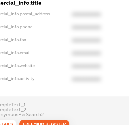
rcial_info.title
rcial_info.postal_address
XXXXXXXXXX
rcial_info.phone
XXXXXXXXXX
cial_info.fax
XXXXXXXXXX
cial_info.email
XXXXXXXXXX
rcial_info.website
XXXXXXXXXX
cial_info.activity
XXXXXXXXXX
ampleText_1
ampleText_2
onymousPerSearch2
ETAILS
FREEMIUM.REGISTER