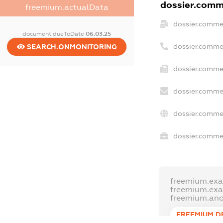
dossier.comme
freemium.actualData
dossier.comme
document.dueToDate
06.03.25
dossier.comme
SEARCH.ONMONITORING
dossier.commer
dossier.commer
dossier.comme
dossier.commer
freemium.ex
freemium.ex
freemium.an
FREEMIUM.D