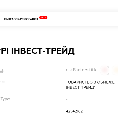
BETA
CAHEADER.PERSSEARCH
РІ ІНВЕСТ-ТРЕЙД
riskFactors.title
0
0
me:
ТОВАРИСТВО З ОБМЕЖЕНО
ІНВЕСТ-ТРЕЙД"
bType:
-
42542162