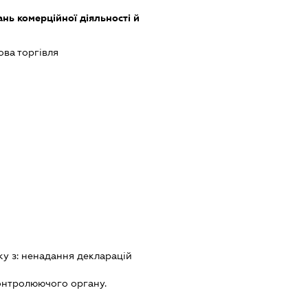
нь комерційної діяльності й
ова торгівля
ку з:
ненадання декларацiй
онтролюючого органу.