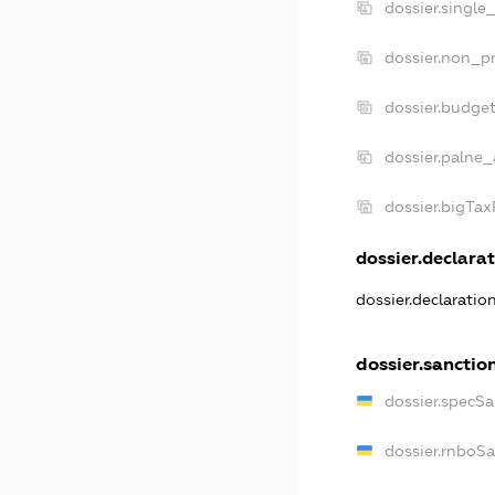
dossier.single
dossier.non_pr
dossier.budge
dossier.palne_
dossier.bigTa
dossier.declarat
dossier.declarati
dossier.sanctio
dossier.specS
dossier.rnboS