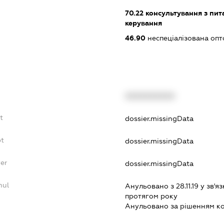
70.22
консультування з пита
керування
46.90
неспеціалізована опт
XXXXXXXXXX
t
dossier.missingData
bt
dossier.missingData
yer
dossier.missingData
nul
Анульовано з 28.11.19 у зв'яз
протягом року
Анульовано за рiшенням к