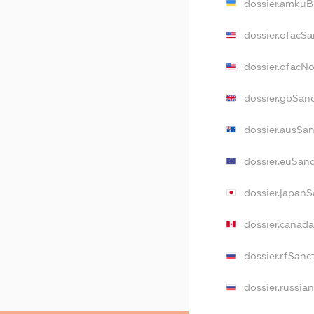
dossier.amkuB
dossier.ofacSa
dossier.ofacN
dossier.gbSan
dossier.ausSa
dossier.euSan
dossier.japan
dossier.canad
dossier.rfSanc
dossier.russia