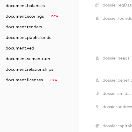
dossier.regDat
document.balances
document.scorings
new!
dossier.found
document.tenders
document.publicfunds
document.ved
dossier.heads:
document.semantrum
document.relationships
document.licenses
new!
dossier.benefic
dossier.smida:
dossier.addres
dossier.capital