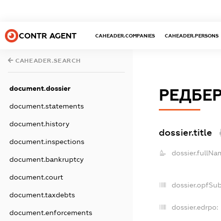
CONTR AGENT
CAHEADER.COMPANIES
CAHEADER.PERSONS
CAHEADER.SEARCH
document.dossier
РЕДБЕР
document.statements
document.history
dossier.title
document.inspections
dossier.fullNa
document.bankruptcy
document.court
dossier.opfSu
document.taxdebts
dossier.edrpo:
document.enforcements