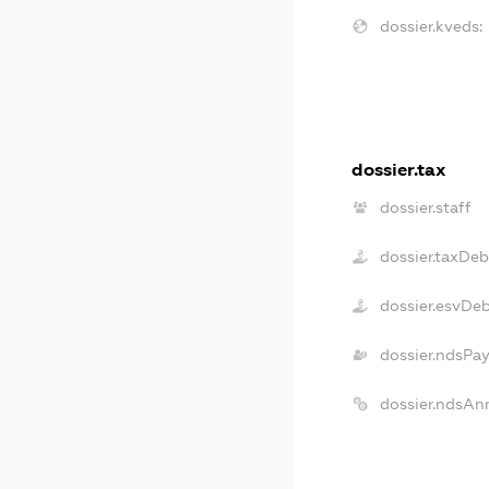
dossier.kveds:
dossier.tax
dossier.staff
dossier.taxDeb
dossier.esvDe
dossier.ndsPa
dossier.ndsAn