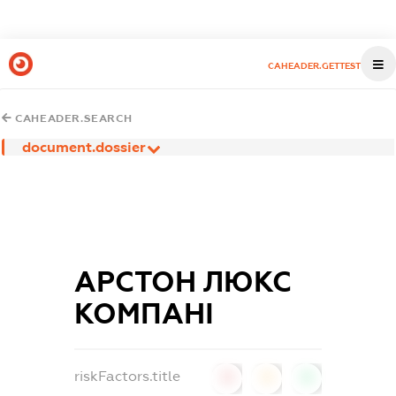
CAHEADER.GETTEST
CAHEADER.SEARCH
document.dossier
АРСТОН ЛЮКС
КОМПАНІ
riskFactors.title
0
0
0