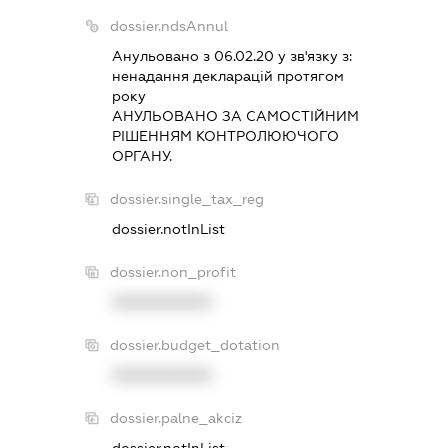
dossier.ndsAnnul
Анульовано з 06.02.20 у зв'язку з:
ненадання декларацiй протягом
року
АНУЛЬОВАНО ЗА САМОСТIЙНИМ
РIШЕННЯМ КОНТРОЛЮЮЧОГО
ОРГАНУ.
dossier.single_tax_reg
dossier.notInList
dossier.non_profit
XXXXXXXXXX
dossier.budget_dotation
XXXXXXXXXX
dossier.palne_akciz
dossier.notInList