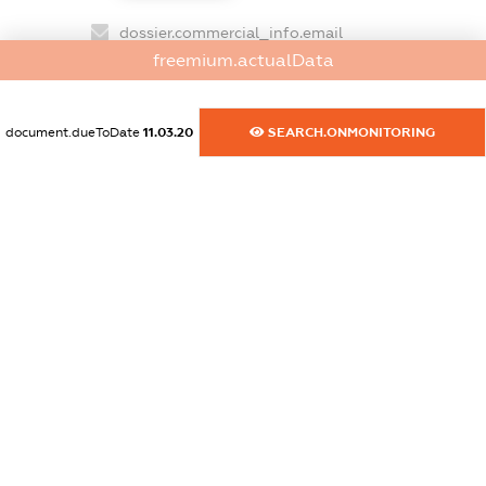
dossier.commercial_info.email
freemium.actualData
XXXXXXXXXX
dossier.commercial_info.website
document.dueToDate
11.03.20
SEARCH.ONMONITORING
XXXXXXXXXX
dossier.commercial_info.activity
XXXXXXXXXX
freemium.exampleText_1
freemium.exampleText_2
freemium.anonymousPerSearch2
FREEMIUM.DETAILS
FREEMIUM.REGISTER