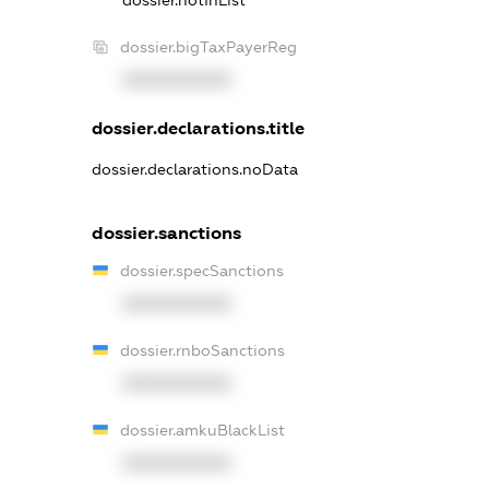
dossier.bigTaxPayerReg
XXXXXXXXXX
dossier.declarations.title
dossier.declarations.noData
dossier.sanctions
dossier.specSanctions
XXXXXXXXXX
dossier.rnboSanctions
XXXXXXXXXX
dossier.amkuBlackList
XXXXXXXXXX