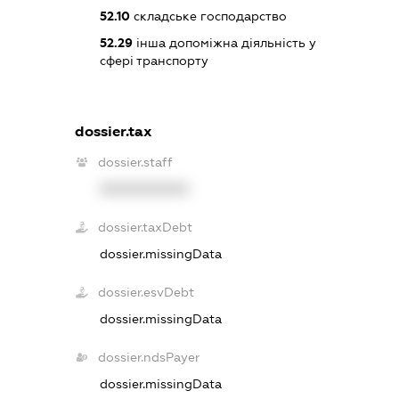
52.10
складське господарство
52.29
інша допоміжна діяльність у
сфері транспорту
dossier.tax
dossier.staff
XXXXXXXXXX
dossier.taxDebt
dossier.missingData
dossier.esvDebt
dossier.missingData
dossier.ndsPayer
dossier.missingData