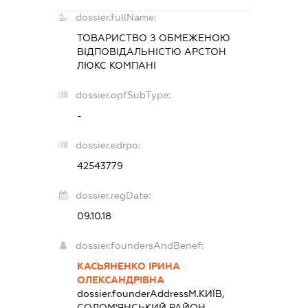
dossier.fullName:
ТОВАРИСТВО З ОБМЕЖЕНОЮ
ВІДПОВІДАЛЬНІСТЮ
АРСТОН
ЛЮКС КОМПАНІ
dossier.opfSubType:
-
dossier.edrpo:
42543779
dossier.regDate:
09.10.18
dossier.foundersAndBenef:
КАСЬЯНЕНКО ІРИНА
ОЛЕКСАНДРІВНА
dossier.founderAddress
М.КИЇВ,
СОЛОМ'ЯНСЬКИЙ РАЙОН