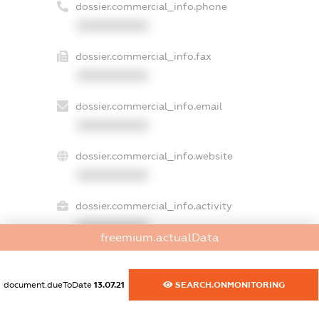
dossier.commercial_info.phone
XXXXXXXXXX
dossier.commercial_info.fax
XXXXXXXXXX
dossier.commercial_info.email
XXXXXXXXXX
dossier.commercial_info.website
XXXXXXXXXX
dossier.commercial_info.activity
XXXXXXXXXX
freemium.actualData
document.dueToDate
13.07.21
SEARCH.ONMONITORING
freemium.exampleText_1
freemium.exampleText_2
freemium.anonymousPerSearch2