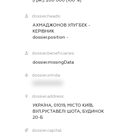
(грн.):
200 000
(100 %)
dossier.heads:
АХМАДЖОНОВ УЛУГБЕК
-
КЕРІВНИК
dossier.position -
dossier.beneficiaries:
dossier.missingData
dossier.smida:
XXXXXXXXXX
dossier.address:
УКРАЇНА, 01019, МІСТО КИЇВ,
ВУЛ.РУСТАВЕЛІ ШОТА, БУДИНОК
20-Б
dossier.capital: