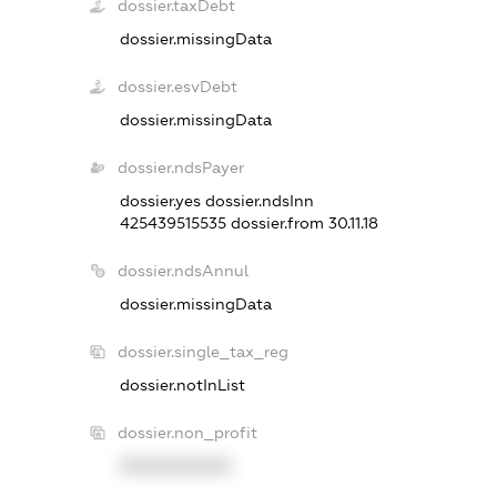
dossier.taxDebt
dossier.missingData
dossier.esvDebt
dossier.missingData
dossier.ndsPayer
dossier.yes
dossier.ndsInn
425439515535
dossier.from 30.11.18
dossier.ndsAnnul
dossier.missingData
dossier.single_tax_reg
dossier.notInList
dossier.non_profit
XXXXXXXXXX