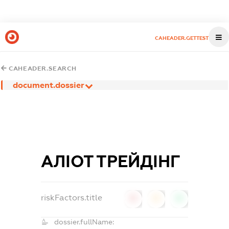
CAHEADER.GETTEST
CAHEADER.SEARCH
document.dossier
АЛІОТ ТРЕЙДІНГ
riskFactors.title
0
0
0
dossier.fullName: