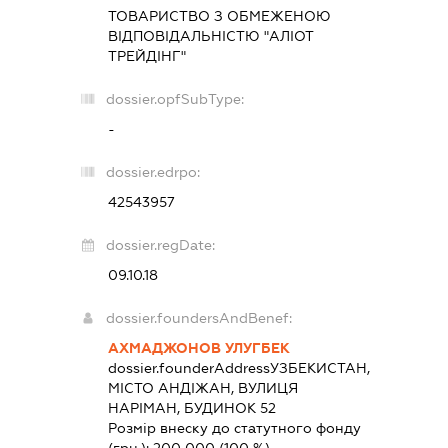
ТОВАРИСТВО З ОБМЕЖЕНОЮ
ВІДПОВІДАЛЬНІСТЮ "АЛІОТ
ТРЕЙДІНГ"
dossier.opfSubType:
-
dossier.edrpo:
42543957
dossier.regDate:
09.10.18
dossier.foundersAndBenef:
АХМАДЖОНОВ УЛУГБЕК
dossier.founderAddress
УЗБЕКИСТАН,
МІСТО АНДІЖАН, ВУЛИЦЯ
НАРІМАН, БУДИНОК 52
Розмір внеску до статутного фонду