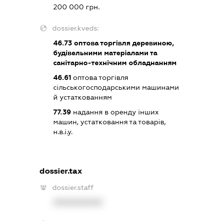
200 000 грн.
dossier.kveds:
46.73
оптова торгівля деревиною,
будівельними матеріалами та
санітарно-технічним обладнанням
46.61
оптова торгівля
сільськогосподарськими машинами
й устаткованням
77.39
надання в оренду інших
машин, устатковання та товарів,
н.в.і.у.
dossier.tax
dossier.staff
XXXXXXXXXX