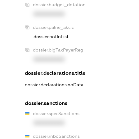
dossier.budget_dotation
XXXXXXXXXX
dossier.palne_akciz
dossier.notInList
dossier.bigTaxPayerReg
XXXXXXXXXX
dossier.declarations.title
dossier.declarations.noData
dossier.sanctions
dossier.specSanctions
XXXXXXXXXX
dossier.rnboSanctions