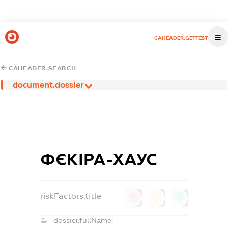
CAHEADER.GETTEST
CAHEADER.SEARCH
document.dossier
ФЄКІРА-ХАУС
riskFactors.title
0
0
0
dossier.fullName: