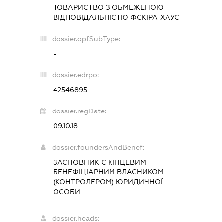
ТОВАРИСТВО З ОБМЕЖЕНОЮ
ВІДПОВІДАЛЬНІСТЮ
ФЄКІРА-ХАУС
dossier.opfSubType:
-
dossier.edrpo:
42546895
dossier.regDate:
09.10.18
dossier.foundersAndBenef:
ЗАСНОВНИК Є КІНЦЕВИМ
БЕНЕФІЦІАРНИМ ВЛАСНИКОМ
(КОНТРОЛЕРОМ) ЮРИДИЧНОЇ
ОСОБИ
dossier.heads: