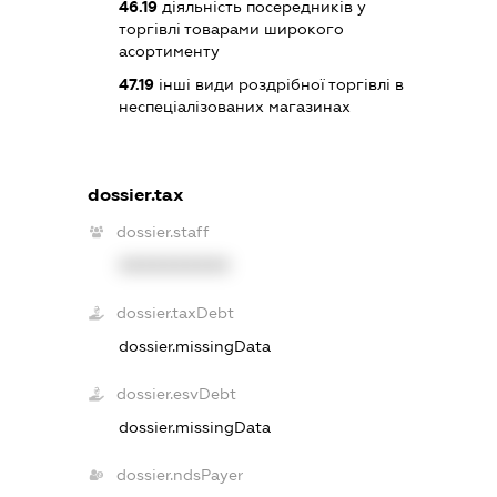
46.19
діяльність посередників у
торгівлі товарами широкого
асортименту
47.19
інші види роздрібної торгівлі в
неспеціалізованих магазинах
dossier.tax
dossier.staff
XXXXXXXXXX
dossier.taxDebt
dossier.missingData
dossier.esvDebt
dossier.missingData
dossier.ndsPayer