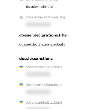
dossier.notInList
dossier.bigTaxPayerReg
XXXXXXXXXX
dossier.declarations.title
dossier.declarations.noData
dossier.sanctions
dossier.specSanctions
XXXXXXXXXX
dossier.rnboSanctions
XXXXXXXXXX
dossier.amkuBlackList