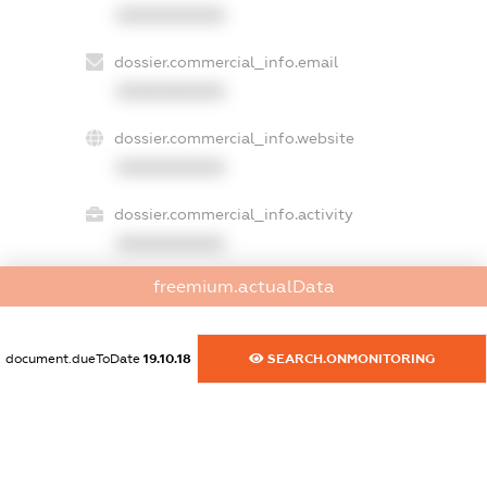
XXXXXXXXXX
dossier.commercial_info.email
XXXXXXXXXX
dossier.commercial_info.website
XXXXXXXXXX
dossier.commercial_info.activity
XXXXXXXXXX
freemium.actualData
freemium.exampleText_1
freemium.exampleText_2
document.dueToDate
19.10.18
SEARCH.ONMONITORING
freemium.anonymousPerSearch2
FREEMIUM.DETAILS
FREEMIUM.REGISTER