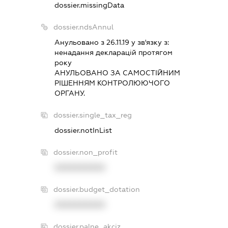
dossier.missingData
dossier.ndsAnnul
Анульовано з 26.11.19 у зв'язку з:
ненадання декларацiй протягом
року
АНУЛЬОВАНО ЗА САМОСТIЙНИМ
РIШЕННЯМ КОНТРОЛЮЮЧОГО
ОРГАНУ.
dossier.single_tax_reg
dossier.notInList
dossier.non_profit
XXXXXXXXXX
dossier.budget_dotation
XXXXXXXXXX
dossier.palne_akciz