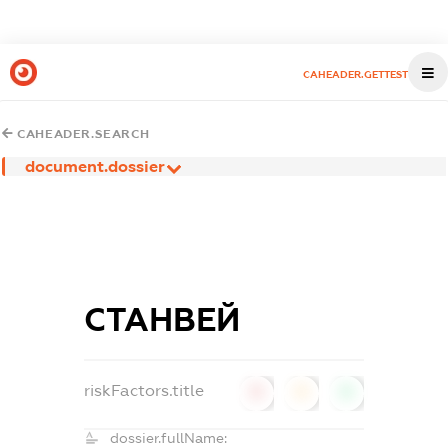
CAHEADER.GETTEST
CAHEADER.SEARCH
document.dossier
СТАНВЕЙ
riskFactors.title
0
0
0
dossier.fullName: