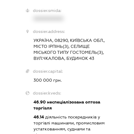
dossier.smida:
XXXXXXXXXX
dossier.address:
УКРАЇНА, 08290, КИЇВСЬКА ОБЛ.,
МІСТО ІРПІНЬ(З), СЕЛИЩЕ
МІСЬКОГО ТИПУ ГОСТОМЕЛЬ(З),
ВУЛ.ЧКАЛОВА, БУДИНОК 43
dossier.capital:
300 000 грн.
dossier.kveds:
46.90
неспеціалізована оптова
торгівля
46.14
діяльність посередників у
торгівлі машинами, промисловим
устаткованням, суднами та