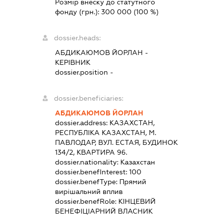
Розмір внеску до статутного
фонду (грн.):
300 000
(100 %)
dossier.heads:
АБДИКАЮМОВ ЙОРЛАН
-
КЕРІВНИК
dossier.position -
dossier.beneficiaries:
АБДИКАЮМОВ ЙОРЛАН
dossier.address:
КАЗАХСТАН,
РЕСПУБЛІКА КАЗАХСТАН, М.
ПАВЛОДАР, ВУЛ. ЕСТАЯ, БУДИНОК
134/2, КВАРТИРА 96.
dossier.nationality:
Казахстан
dossier.benefInterest:
100
dossier.benefType:
Прямий
вирішальний вплив
dossier.benefRole:
КІНЦЕВИЙ
БЕНЕФІЦІАРНИЙ ВЛАСНИК