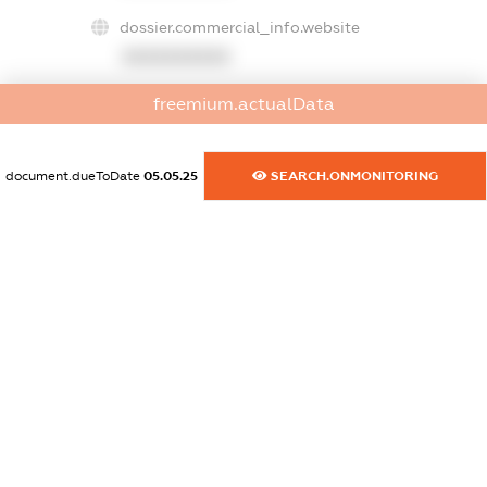
dossier.commercial_info.website
XXXXXXXXXX
freemium.actualData
dossier.commercial_info.activity
XXXXXXXXXX
document.dueToDate
05.05.25
SEARCH.ONMONITORING
freemium.exampleText_1
freemium.exampleText_2
freemium.anonymousPerSearch2
FREEMIUM.DETAILS
FREEMIUM.REGISTER