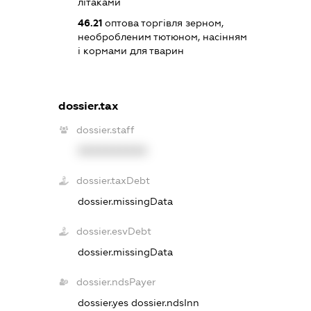
літаками
46.21
оптова торгівля зерном,
необробленим тютюном, насінням
і кормами для тварин
dossier.tax
dossier.staff
XXXXXXXXXX
dossier.taxDebt
dossier.missingData
dossier.esvDebt
dossier.missingData
dossier.ndsPayer
dossier.yes
dossier.ndsInn