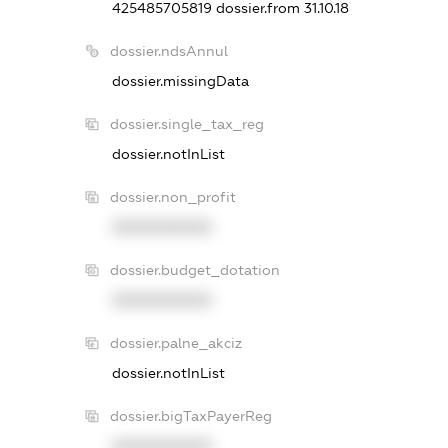
425485705819
dossier.from 31.10.18
dossier.ndsAnnul
dossier.missingData
dossier.single_tax_reg
dossier.notInList
dossier.non_profit
XXXXXXXXXX
dossier.budget_dotation
XXXXXXXXXX
dossier.palne_akciz
dossier.notInList
dossier.bigTaxPayerReg
XXXXXXXXXX