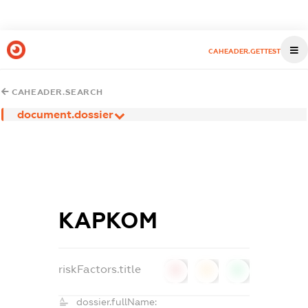
CAHEADER.GETTEST
CAHEADER.SEARCH
document.dossier
КАРКОМ
riskFactors.title
0
0
0
dossier.fullName: