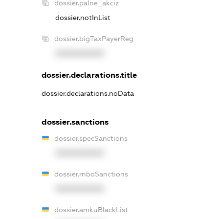
dossier.palne_akciz
dossier.notInList
dossier.bigTaxPayerReg
XXXXXXXXXX
dossier.declarations.title
dossier.declarations.noData
dossier.sanctions
dossier.specSanctions
XXXXXXXXXX
dossier.rnboSanctions
XXXXXXXXXX
dossier.amkuBlackList