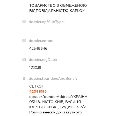
ТОВАРИСТВО З ОБМЕЖЕНОЮ
ВІДПОВІДАЛЬНІСТЮ
КАРКОМ
dossier.opfSubType:
-
dossier.edrpo:
42548646
dossier.regDate:
10.10.18
dossier.foundersAndBenef:
СЕТКОН
42098195
dossier.founderAddress
УКРАЇНА,
03148, МІСТО КИЇВ, ВУЛИЦЯ
КАРТВЕЛІШВІЛІ, БУДИНОК 7/2
Розмір внеску до статутного