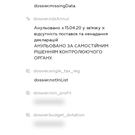
dossier.missingData
dossier.ndsAnnul
Анульовано з 15.04.20 у зв'язку з:
вiдсутнiсть поставок та ненадання
декларацiй
АНУЛЬОВАНО ЗА САМОСТIЙНИМ
РIШЕННЯМ КОНТРОЛЮЮЧОГО
ОРГАНУ.
dossier.single_tax_reg
dossier.notInList
dossier.non_profit
XXXXXXXXXX
dossier.budget_dotation
XXXXXXXXXX