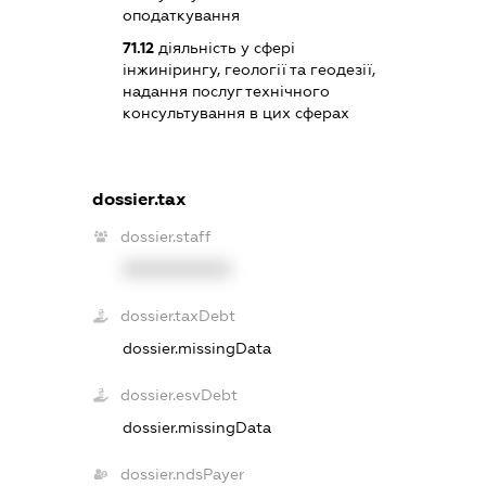
оподаткування
71.12
діяльність у сфері
інжинірингу, геології та геодезії,
надання послуг технічного
консультування в цих сферах
dossier.tax
dossier.staff
XXXXXXXXXX
dossier.taxDebt
dossier.missingData
dossier.esvDebt
dossier.missingData
dossier.ndsPayer