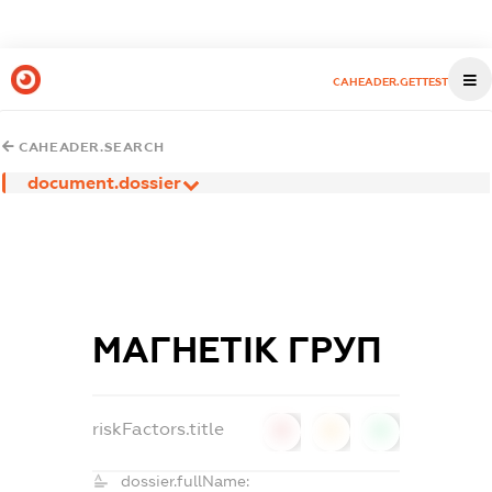
CAHEADER.GETTEST
CAHEADER.SEARCH
document.dossier
МАГНЕТІК ГРУП
riskFactors.title
0
0
0
dossier.fullName: