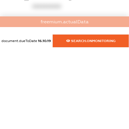
XXXXXXXXXX
dossier.commercial_info.website
freemium.actualData
XXXXXXXXXX
dossier.commercial_info.activity
document.dueToDate
16.10.19
SEARCH.ONMONITORING
XXXXXXXXXX
freemium.exampleText_1
freemium.exampleText_2
freemium.anonymousPerSearch2
FREEMIUM.DETAILS
FREEMIUM.REGISTER