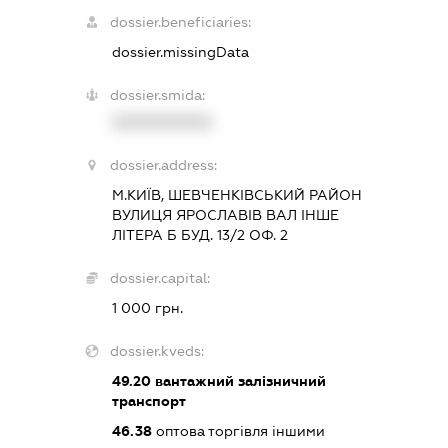
dossier.beneficiaries:
dossier.missingData
dossier.smida:
XXXXXXXXXX
dossier.address:
М.КИЇВ, ШЕВЧЕНКІВСЬКИЙ РАЙОН
ВУЛИЦЯ ЯРОСЛАВІВ ВАЛ ІНШЕ
ЛІТЕРА Б БУД. 13/2 ОФ. 2
dossier.capital:
1 000 грн.
dossier.kveds:
49.20
вантажний залізничний
транспорт
46.38
оптова торгівля іншими