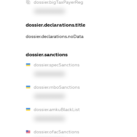
dossier.bigTaxPayerReg
XXXXXXXXXX
dossier.declarations.title
dossier.declarations.noData
dossier.sanctions
dossier.specSanctions
XXXXXXXXXX
dossier.rnboSanctions
XXXXXXXXXX
dossier.amkuBlackList
XXXXXXXXXX
dossier.ofacSanctions