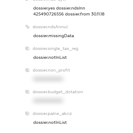
dossier.yes
dossier.ndsInn
425490726556
dossier.from 30.11.18
dossier.ndsAnnul
dossier.missingData
dossier.single_tax_reg
dossier.notInList
dossier.non_profit
XXXXXXXXXX
dossier.budget_dotation
XXXXXXXXXX
dossier.palne_akciz
dossier.notInList