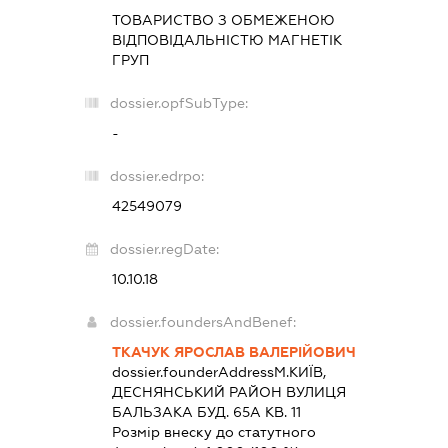
ТОВАРИСТВО З ОБМЕЖЕНОЮ
ВІДПОВІДАЛЬНІСТЮ
МАГНЕТІК
ГРУП
dossier.opfSubType:
-
dossier.edrpo:
42549079
dossier.regDate:
10.10.18
dossier.foundersAndBenef:
ТКАЧУК ЯРОСЛАВ ВАЛЕРІЙОВИЧ
dossier.founderAddress
М.КИЇВ,
ДЕСНЯНСЬКИЙ РАЙОН ВУЛИЦЯ
БАЛЬЗАКА БУД. 65А КВ. 11
Розмір внеску до статутного