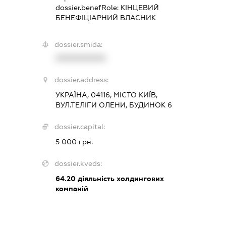
dossier.benefRole:
КІНЦЕВИЙ
БЕНЕФІЦІАРНИЙ ВЛАСНИК
dossier.smida:
XXXXXXXXXX
dossier.address:
УКРАЇНА, 04116, МІСТО КИЇВ,
ВУЛ.ТЕЛІГИ ОЛЕНИ, БУДИНОК 6
dossier.capital:
5 000 грн.
dossier.kveds:
64.20
діяльність холдингових
компаній