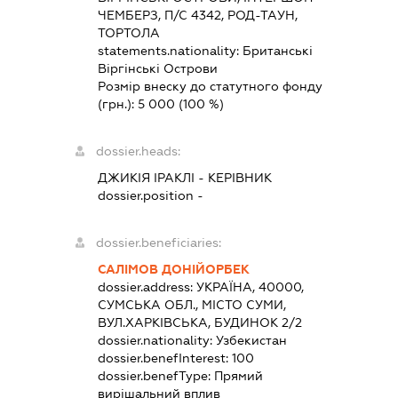
ЧЕМБЕРЗ, П/С 4342, РОД-ТАУН,
ТОРТОЛА
statements.nationality:
Британські
Віргінські Острови
Розмір внеску до статутного фонду
(грн.):
5 000
(100 %)
dossier.heads:
ДЖИКІЯ ІРАКЛІ
-
КЕРІВНИК
dossier.position -
dossier.beneficiaries:
САЛІМОВ ДОНІЙОРБЕК
dossier.address:
УКРАЇНА, 40000,
СУМСЬКА ОБЛ., МІСТО СУМИ,
ВУЛ.ХАРКІВСЬКА, БУДИНОК 2/2
dossier.nationality:
Узбекистан
dossier.benefInterest:
100
dossier.benefType:
Прямий
вирішальний вплив