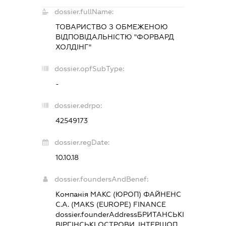
dossier.fullName:
ТОВАРИСТВО З ОБМЕЖЕНОЮ
ВІДПОВІДАЛЬНІСТЮ "ФОРВАРД
ХОЛДІНГ"
dossier.opfSubType:
-
dossier.edrpo:
42549173
dossier.regDate:
10.10.18
dossier.foundersAndBenef:
Компанія МАКС (ЮРОП) ФАЙНЕНС
С.А. (MAKS (EUROPE) FINANCE
dossier.founderAddress
БРИТАНСЬКІ
ВІРГІНСЬКІ ОСТРОВИ, ІНТЕРШОП