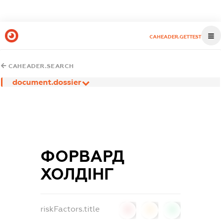
CAHEADER.GETTEST
CAHEADER.SEARCH
document.dossier
ФОРВАРД
ХОЛДІНГ
riskFactors.title
0
0
0