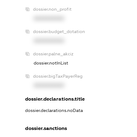
dossier.non_profit
XXXXXXXXXX
dossier.budget_dotation
XXXXXXXXXX
dossier.palne_akciz
dossier.notInList
dossier.bigTaxPayerReg
XXXXXXXXXX
dossier.declarations.title
dossier.declarations.noData
dossier.sanctions