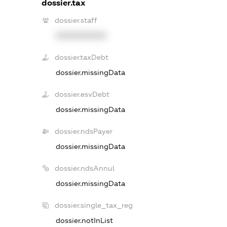
dossier.tax
dossier.staff
XXXXXXXXXX
dossier.taxDebt
dossier.missingData
dossier.esvDebt
dossier.missingData
dossier.ndsPayer
dossier.missingData
dossier.ndsAnnul
dossier.missingData
dossier.single_tax_reg
dossier.notInList