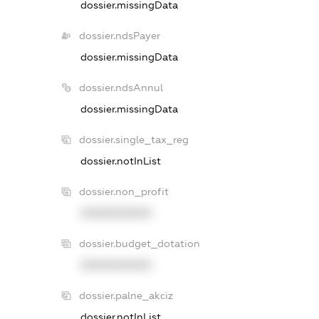
dossier.missingData
dossier.ndsPayer
dossier.missingData
dossier.ndsAnnul
dossier.missingData
dossier.single_tax_reg
dossier.notInList
dossier.non_profit
XXXXXXXXXX
dossier.budget_dotation
XXXXXXXXXX
dossier.palne_akciz
dossier.notInList