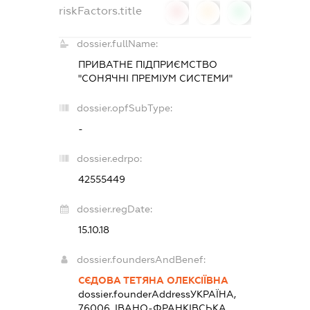
riskFactors.title
0
0
0
dossier.fullName:
ПРИВАТНЕ ПІДПРИЄМСТВО
"СОНЯЧНІ ПРЕМІУМ СИСТЕМИ"
dossier.opfSubType:
-
dossier.edrpo:
42555449
dossier.regDate:
15.10.18
dossier.foundersAndBenef:
СЄДОВА ТЕТЯНА ОЛЕКСІЇВНА
dossier.founderAddress
УКРАЇНА,
76006, ІВАНО-ФРАНКІВСЬКА