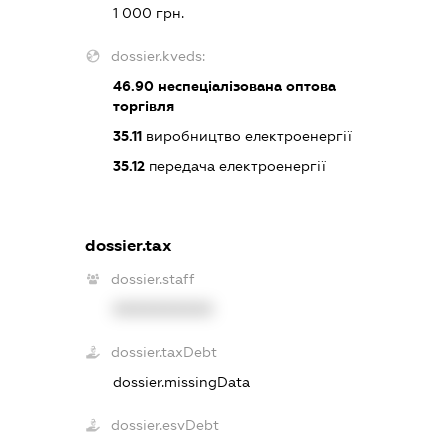
1 000 грн.
dossier.kveds:
46.90
неспеціалізована оптова
торгівля
35.11
виробництво електроенергії
35.12
передача електроенергії
dossier.tax
dossier.staff
XXXXXXXXXX
dossier.taxDebt
dossier.missingData
dossier.esvDebt