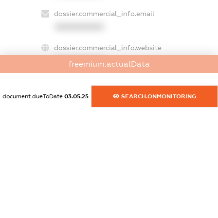
dossier.commercial_info.email
XXXXXXXXXX
dossier.commercial_info.website
XXXXXXXXXX
freemium.actualData
dossier.commercial_info.activity
XXXXXXXXXX
document.dueToDate
03.05.25
SEARCH.ONMONITORING
freemium.exampleText_1
freemium.exampleText_2
freemium.anonymousPerSearch2
FREEMIUM.DETAILS
FREEMIUM.REGISTER