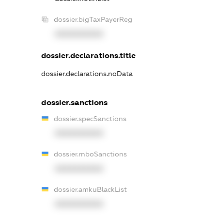
dossier.bigTaxPayerReg
XXXXXXXXXX
dossier.declarations.title
dossier.declarations.noData
dossier.sanctions
dossier.specSanctions
XXXXXXXXXX
dossier.rnboSanctions
XXXXXXXXXX
dossier.amkuBlackList
XXXXXXXXXX