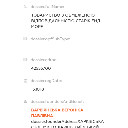
dossier.fullName:
ТОВАРИСТВО З ОБМЕЖЕНОЮ
ВІДПОВІДАЛЬНІСТЮ
СТАРІК ЕНД
МОРЕ
dossier.opfSubType:
-
dossier.edrpo:
42555700
dossier.regDate:
15.10.18
dossier.foundersAndBenef:
ВАРВ'ЯНСЬКА ВЕРОНІКА
ПАВЛІВНА
dossier.founderAddress
ХАРКІВСЬКА
ОБЛ., МІСТО ХАРКІВ, КИЇВСЬКИЙ