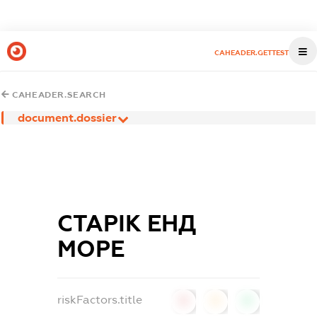
CAHEADER.GETTEST
CAHEADER.SEARCH
document.dossier
СТАРІК ЕНД
МОРЕ
riskFactors.title
0
0
0