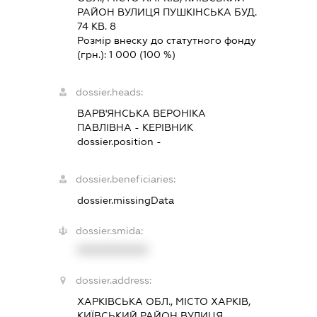
РАЙОН ВУЛИЦЯ ПУШКІНСЬКА БУД.
74 КВ. 8
Розмір внеску до статутного фонду
(грн.):
1 000
(100 %)
dossier.heads:
ВАРВ'ЯНСЬКА ВЕРОНІКА
ПАВЛІВНА
-
КЕРІВНИК
dossier.position -
dossier.beneficiaries:
dossier.missingData
dossier.smida:
XXXXXXXXXX
dossier.address:
ХАРКІВСЬКА ОБЛ., МІСТО ХАРКІВ,
КИЇВСЬКИЙ РАЙОН ВУЛИЦЯ