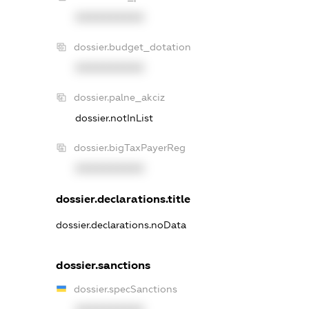
XXXXXXXXXX
dossier.budget_dotation
XXXXXXXXXX
dossier.palne_akciz
dossier.notInList
dossier.bigTaxPayerReg
XXXXXXXXXX
dossier.declarations.title
dossier.declarations.noData
dossier.sanctions
dossier.specSanctions