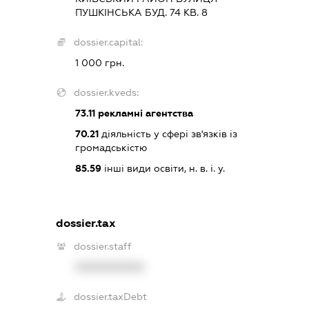
ПУШКІНСЬКА БУД. 74 КВ. 8
dossier.capital:
1 000 грн.
dossier.kveds:
73.11
рекламні агентства
70.21
діяльність у сфері зв'язків із
громадськістю
85.59
інші види освіти, н. в. і. у.
dossier.tax
dossier.staff
XXXXXXXXXX
dossier.taxDebt