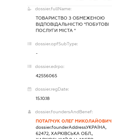
dossier.fullName:
ТОВАРИСТВО З ОБМЕЖЕНОЮ
ВІДПОВІДАЛЬНІСТЮ "ПОБУТОВІ
ПОСЛУГИ МІСТА "
dossier.opfSubType:
-
dossier.edrpo:
42556065
dossier.regDate:
15.10.18
dossier.foundersAndBenef:
ПОТАПЧУК ОЛЕГ МИКОЛАЙОВИЧ
dossier.founderAddress
УКРАЇНА,
62472, ХАРКІВСЬКА ОБЛ.,