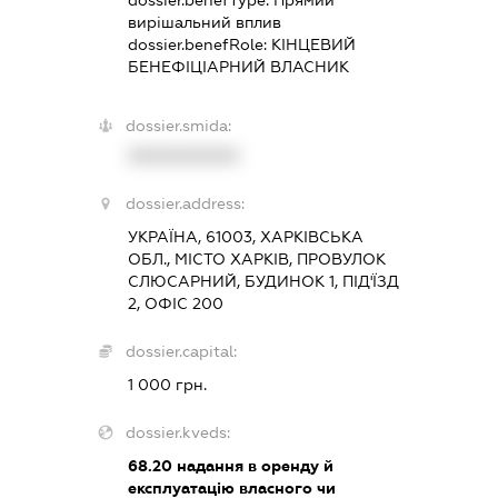
dossier.benefType:
Прямий
вирішальний вплив
dossier.benefRole:
КІНЦЕВИЙ
БЕНЕФІЦІАРНИЙ ВЛАСНИК
dossier.smida:
XXXXXXXXXX
dossier.address:
УКРАЇНА, 61003, ХАРКІВСЬКА
ОБЛ., МІСТО ХАРКІВ, ПРОВУЛОК
СЛЮСАРНИЙ, БУДИНОК 1, ПІД'ЇЗД
2, ОФІС 200
dossier.capital:
1 000 грн.
dossier.kveds:
68.20
надання в оренду й
експлуатацію власного чи