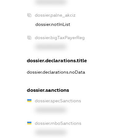
XXXXXXXXXX
dossier.palne_akciz
dossier.notInList
dossier.bigTaxPayerReg
XXXXXXXXXX
dossier.declarations.title
dossier.declarations.noData
dossier.sanctions
dossier.specSanctions
XXXXXXXXXX
dossier.rnboSanctions
XXXXXXXXXX