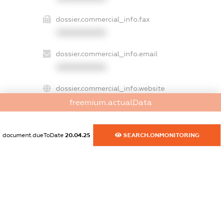
dossier.commercial_info.fax
XXXXXXXXXX
dossier.commercial_info.email
XXXXXXXXXX
dossier.commercial_info.website
XXXXXXXXXX
freemium.actualData
dossier.commercial_info.activity
document.dueToDate
20.04.25
SEARCH.ONMONITORING
XXXXXXXXXX
freemium.exampleText_1
freemium.exampleText_2
freemium.anonymousPerSearch2
FREEMIUM.DETAILS