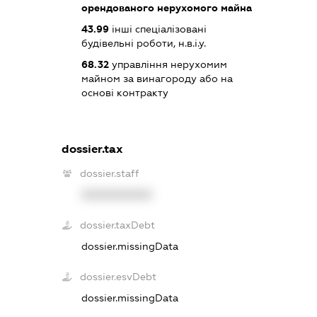
орендованого нерухомого майна
43.99
інші спеціалізовані
будівельні роботи, н.в.і.у.
68.32
управління нерухомим
майном за винагороду або на
основі контракту
dossier.tax
dossier.staff
XXXXXXXXXX
dossier.taxDebt
dossier.missingData
dossier.esvDebt
dossier.missingData