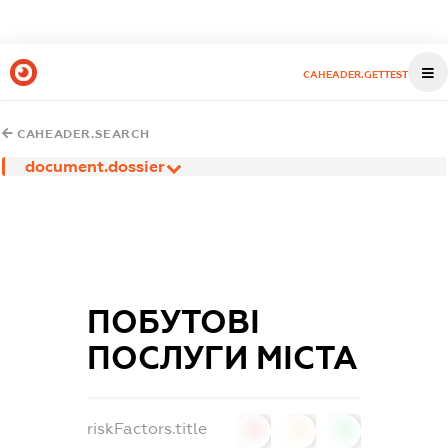
CAHEADER.GETTEST
CAHEADER.SEARCH
document.dossier
ПОБУТОВІ
ПОСЛУГИ МІСТА
riskFactors.title
0
0
0