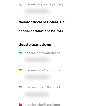
dossier.bigTaxPayerReg
XXXXXXXXXX
dossier.declarations.title
dossier.declarations.noData
dossier.sanctions
dossier.specSanctions
XXXXXXXXXX
dossier.rnboSanctions
XXXXXXXXXX
dossier.amkuBlackList
XXXXXXXXXX
dossier.ofacSanctions