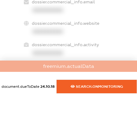
dossier.commercial_info.email
XXXXXXXXXX
dossier.commercial_info.website
XXXXXXXXXX
dossier.commercial_info.activity
XXXXXXXXXX
freemium.actualData
freemium.exampleText_1
freemium.exampleText_2
document.dueToDate
24.10.18
SEARCH.ONMONITORING
freemium.anonymousPerSearch2
FREEMIUM.DETAILS
FREEMIUM.REGISTER