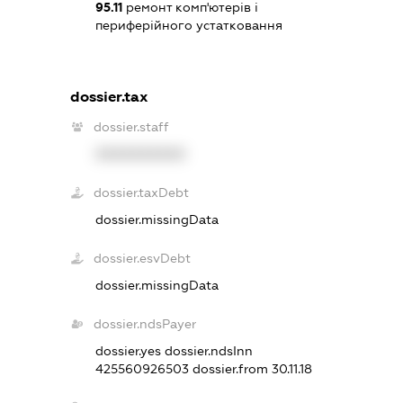
95.11
ремонт комп'ютерів і
периферійного устатковання
dossier.tax
dossier.staff
XXXXXXXXXX
dossier.taxDebt
dossier.missingData
dossier.esvDebt
dossier.missingData
dossier.ndsPayer
dossier.yes
dossier.ndsInn
425560926503
dossier.from 30.11.18