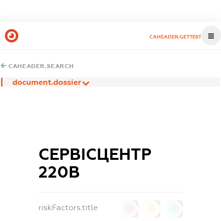
CAHEADER.GETTEST
CAHEADER.SEARCH
document.dossier
СЕРВІСЦЕНТР
220В
riskFactors.title
0
0
0