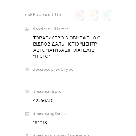
riskFactors.title
0
0
0
dossier.fullName:
ТОВАРИСТВО З ОБМЕЖЕНОЮ
ВІДПОВІДАЛЬНІСТЮ "ЦЕНТР
АВТОМАТИЗАЦІЇ ПЛАТЕЖІВ
"МІСТО"
dossier.opfSubType:
-
dossier.edrpo:
42556730
dossier.regDate:
16.10.18
dossier.foundersAndBenef: