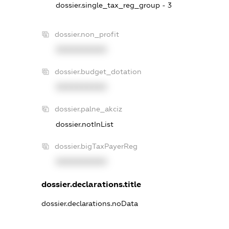
dossier.single_tax_reg_group - 3
dossier.non_profit
XXXXXXXXXX
dossier.budget_dotation
XXXXXXXXXX
dossier.palne_akciz
dossier.notInList
dossier.bigTaxPayerReg
XXXXXXXXXX
dossier.declarations.title
dossier.declarations.noData