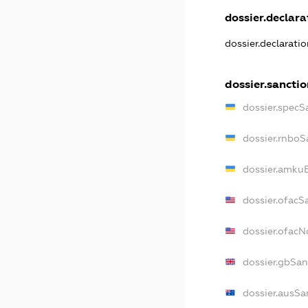
dossier.declarat
dossier.declarati
dossier.sanctio
dossier.specS
dossier.rnboS
dossier.amkuB
dossier.ofacS
dossier.ofac
dossier.gbSan
dossier.ausSa