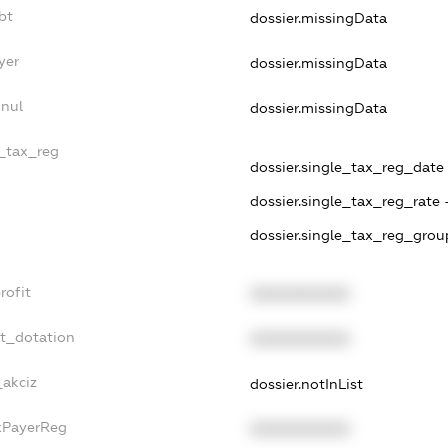
bt
dossier.missingData
yer
dossier.missingData
nnul
dossier.missingData
e_tax_reg
dossier.single_tax_reg_date -
dossier.single_tax_reg_rate 
dossier.single_tax_reg_grou
rofit
XXXXXXXXXX
et_dotation
XXXXXXXXXX
_akciz
dossier.notInList
axPayerReg
XXXXXXXXXX