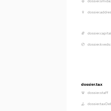
dossier.smida:
dossier.addres
dossier.capital
dossier.kveds:
dossier.tax
dossier.staff
dossier.taxDe