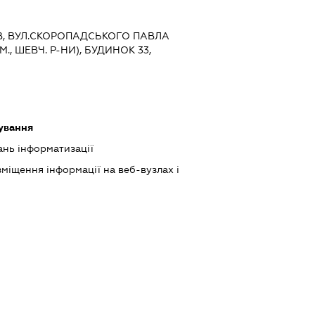
ИЇВ, ВУЛ.СКОРОПАДСЬКОГО ПАВЛА
., ШЕВЧ. Р-НИ), БУДИНОК 33,
ування
ань інформатизації
міщення інформації на веб-вузлах і