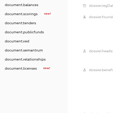
document.balances
dossier.regDa
document.scorings
new!
dossier.foun
document.tenders
document.publicfunds
document.ved
document.semantrum
dossier.heads:
document.relationships
document.licenses
new!
dossier.benefi