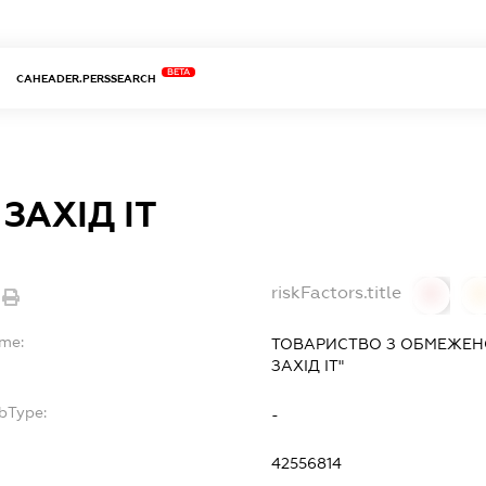
BETA
CAHEADER.PERSSEARCH
ЗАХІД ІТ
riskFactors.title
0
ame:
ТОВАРИСТВО З ОБМЕЖЕН
ЗАХІД ІТ"
bType:
-
42556814