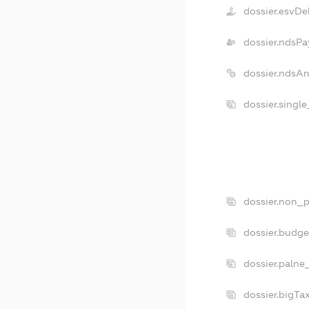
dossier.esvDe
dossier.ndsPa
dossier.ndsA
dossier.singl
dossier.non_p
dossier.budg
dossier.palne
dossier.bigT