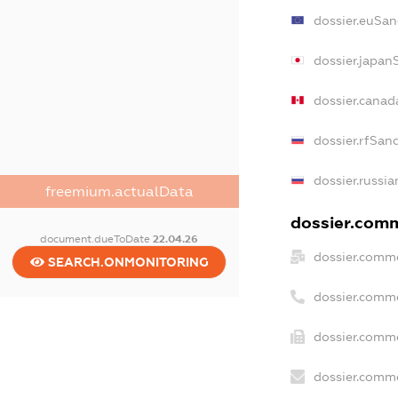
dossier.euSan
dossier.japan
dossier.canad
dossier.rfSan
dossier.russia
freemium.actualData
dossier.comm
document.dueToDate
22.04.26
dossier.comme
SEARCH.ONMONITORING
dossier.comm
dossier.comme
dossier.comme