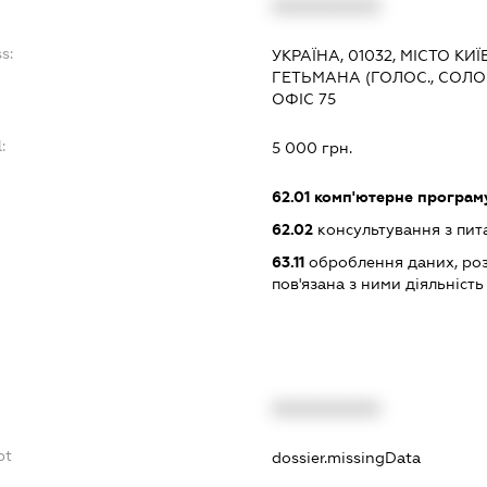
XXXXXXXXXX
s:
УКРАЇНА, 01032, МІСТО К
ГЕТЬМАНА (ГОЛОС., СОЛОМ
ОФІС 75
:
5 000 грн.
62.01
комп'ютерне програм
62.02
консультування з пит
63.11
оброблення даних, роз
пов'язана з ними діяльність
XXXXXXXXXX
bt
dossier.missingData