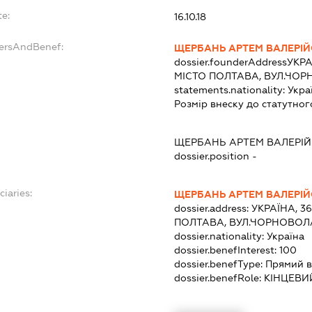
te:
16.10.18
dersAndBenef:
ЩЕРБАНЬ АРТЕМ ВАЛЕРІ
dossier.founderAddress
УКРА
МІСТО ПОЛТАВА, ВУЛ.ЧОР
statements.nationality:
Укра
Розмір внеску до статутног
ЩЕРБАНЬ АРТЕМ ВАЛЕРІ
dossier.position -
ciaries:
ЩЕРБАНЬ АРТЕМ ВАЛЕРІ
dossier.address:
УКРАЇНА, 3
ПОЛТАВА, ВУЛ.ЧОРНОВОЛ
dossier.nationality:
Україна
dossier.benefInterest:
100
dossier.benefType:
Прямий в
dossier.benefRole:
КІНЦЕВИ