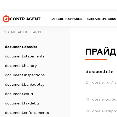
CONTR AGENT
CAHEADER.COMPANIES
CAHEADER.PERSONS
CAHEADER.SEARCH
document.dossier
ПРАЙД 
document.statements
document.history
dossier.title
document.inspections
dossier.fullN
document.bankruptcy
document.court
dossier.opfSu
document.taxdebts
dossier.edrpo:
document.enforcements