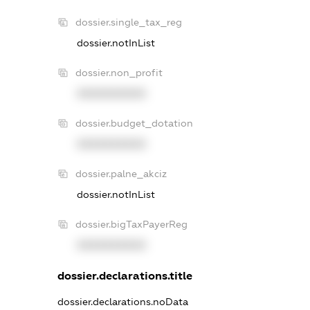
dossier.single_tax_reg
dossier.notInList
dossier.non_profit
XXXXXXXXXX
dossier.budget_dotation
XXXXXXXXXX
dossier.palne_akciz
dossier.notInList
dossier.bigTaxPayerReg
XXXXXXXXXX
dossier.declarations.title
dossier.declarations.noData