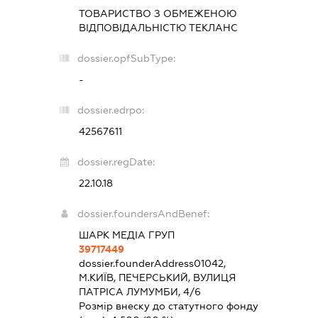
ТОВАРИСТВО З ОБМЕЖЕНОЮ
ВІДПОВІДАЛЬНІСТЮ
ТЕКЛАНС
dossier.opfSubType:
-
dossier.edrpo:
42567611
dossier.regDate:
22.10.18
dossier.foundersAndBenef:
ШАРК МЕДІА ГРУП
39717449
dossier.founderAddress
01042,
М.КИЇВ, ПЕЧЕРСЬКИЙ, ВУЛИЦЯ
ПАТРІСА ЛУМУМБИ, 4/6
Розмір внеску до статутного фонду