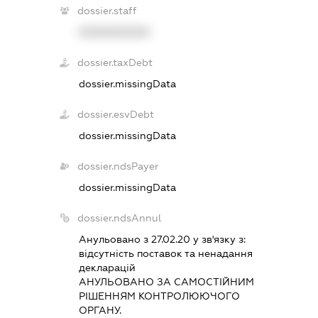
dossier.staff
XXXXXXXXXX
dossier.taxDebt
dossier.missingData
dossier.esvDebt
dossier.missingData
dossier.ndsPayer
dossier.missingData
dossier.ndsAnnul
Анульовано з 27.02.20 у зв'язку з:
вiдсутнiсть поставок та ненадання
декларацiй
АНУЛЬОВАНО ЗА САМОСТIЙНИМ
РIШЕННЯМ КОНТРОЛЮЮЧОГО
ОРГАНУ.