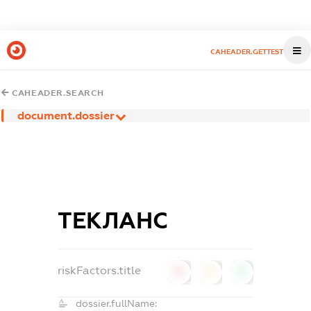
CAHEADER.GETTEST
CAHEADER.SEARCH
document.dossier
ТЕКЛАНС
riskFactors.title
0
0
0
dossier.fullName: