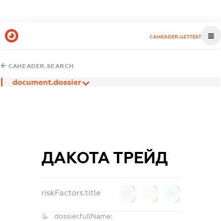
CAHEADER.GETTEST
CAHEADER.SEARCH
document.dossier
ДАКОТА ТРЕЙД
riskFactors.title
0
0
0
dossier.fullName: