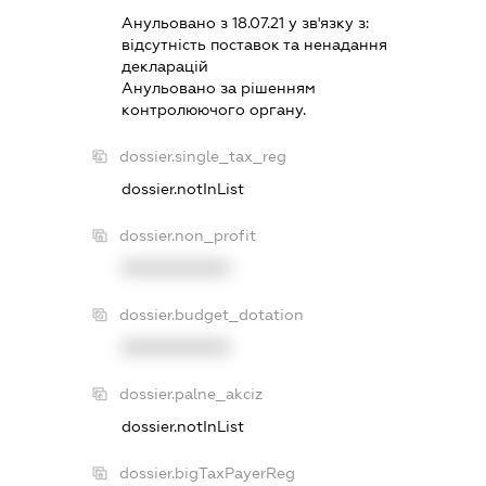
Анульовано з 18.07.21 у зв'язку з:
вiдсутнiсть поставок та ненадання
декларацiй
Анульовано за рiшенням
контролюючого органу.
dossier.single_tax_reg
dossier.notInList
dossier.non_profit
XXXXXXXXXX
dossier.budget_dotation
XXXXXXXXXX
dossier.palne_akciz
dossier.notInList
dossier.bigTaxPayerReg