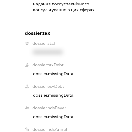
надання послуг технічного
консультування в цих сферах
dossier.tax
dossier.staff
XXXXXXXXXX
dossier.taxDebt
dossier.missingData
dossier.esvDebt
dossier.missingData
dossier.ndsPayer
dossier.missingData
dossier.ndsAnnul