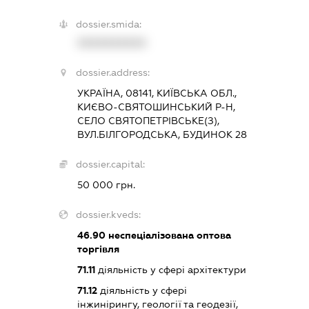
dossier.smida:
XXXXXXXXXX
dossier.address:
УКРАЇНА, 08141, КИЇВСЬКА ОБЛ.,
КИЄВО-СВЯТОШИНСЬКИЙ Р-Н,
СЕЛО СВЯТОПЕТРІВСЬКЕ(З),
ВУЛ.БІЛГОРОДСЬКА, БУДИНОК 28
dossier.capital:
50 000 грн.
dossier.kveds:
46.90
неспеціалізована оптова
торгівля
71.11
діяльність у сфері архітектури
71.12
діяльність у сфері
інжинірингу, геології та геодезії,