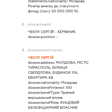
statements.nationality:
Молдова
Розмір внеску до статутного
фонду (грн.):
50 000
(100 %)
dossier.heads:
ЧЕКЛУ СЕРГІЙ
-
КЕРІВНИК
dossier.position -
dossier.beneficiaries:
ЧЕКЛУ СЕРГІЙ
dossier.address:
МОЛДОВА, МІСТО
ТИРАСПОЛЬ, ВУЛИЦЯ
СВЕРДЛОВА, БУДИНОК 51А,
КВАРТИРА 68
dossier.nationality:
Молдова
dossier.benefInterest:
100
dossier.benefType:
Прямий
вирішальний вплив
dossier.benefRole:
КІНЦЕВИЙ
БЕНЕФІЦІАРНИЙ ВЛАСНИК