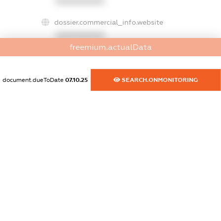
XXXXXXXXXX
dossier.commercial_info.website
XXXXXXXXXX
freemium.actualData
dossier.commercial_info.activity
XXXXXXXXXX
document.dueToDate
07.10.25
SEARCH.ONMONITORING
freemium.exampleText_1
freemium.exampleText_2
freemium.anonymousPerSearch2
FREEMIUM.DETAILS
FREEMIUM.REGISTER