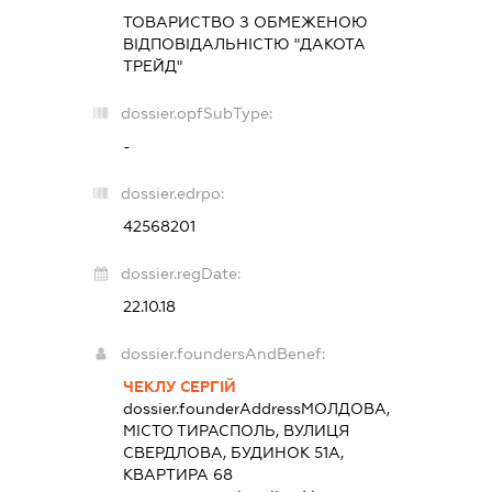
ТОВАРИСТВО З ОБМЕЖЕНОЮ
ВІДПОВІДАЛЬНІСТЮ "ДАКОТА
ТРЕЙД"
dossier.opfSubType:
-
dossier.edrpo:
42568201
dossier.regDate:
22.10.18
dossier.foundersAndBenef:
ЧЕКЛУ СЕРГІЙ
dossier.founderAddress
МОЛДОВА,
МІСТО ТИРАСПОЛЬ, ВУЛИЦЯ
СВЕРДЛОВА, БУДИНОК 51А,
КВАРТИРА 68