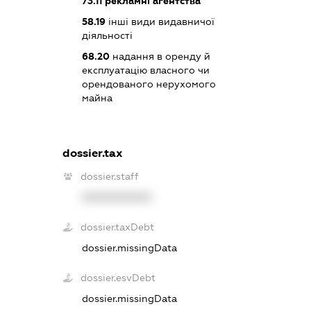
73.11
рекламні агентства
58.19
інші види видавничої
діяльності
68.20
надання в оренду й
експлуатацію власного чи
орендованого нерухомого
майна
dossier.tax
dossier.staff
XXXXXXXXXX
dossier.taxDebt
dossier.missingData
dossier.esvDebt
dossier.missingData