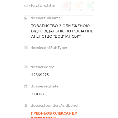
riskFactors.title
0
0
0
dossier.fullName:
ТОВАРИСТВО З ОБМЕЖЕНОЮ
ВІДПОВІДАЛЬНІСТЮ
РЕКЛАМНЕ
АГЕНСТВО "ВОВЧАНСЬК"
dossier.opfSubType:
-
dossier.edrpo:
42569273
dossier.regDate:
22.10.18
dossier.foundersAndBenef:
ГРЕБНЬОВ ОЛЕКСАНДР