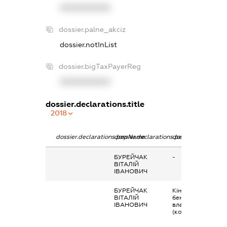
XXXXXXXXXX
dossier.palne_akciz
dossier.notInList
dossier.bigTaxPayerReg
XXXXXXXXXX
dossier.declarations.title
2018
dossier.declarations.pepName
dossier.declarations.personName
dossier.declaratio
БУРЕЙЧАК
-
ВІТАЛІЙ
ІВАНОВИЧ
БУРЕЙЧАК
Кінцевий
ВІТАЛІЙ
бенефіціарний
ІВАНОВИЧ
власник
(контролер)