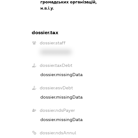
громадських організацій,
н.в.і.у.
dossier.tax
dossier.staff
XXXXXXXXXX
dossier.taxDebt
dossier.missingData
dossier.esvDebt
dossier.missingData
dossier.ndsPayer
dossier.missingData
dossier.ndsAnnul