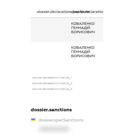
dossier.declarations.pepName
dossier.declarations.personName
dossier.declarat
КОВАЛЕНКО
Членство суб’єк
ГЕННАДІЙ
декларування 
БОРИСОВИЧ
організаціях та 
органах
КОВАЛЕНКО
Членство суб’єк
ГЕННАДІЙ
декларування 
БОРИСОВИЧ
організаціях та 
органах
dossier.declarations.license_1
dossier.declarations.license_2
dossier.declarations.license_3
dossier.sanctions
dossier.specSanctions
XXXXXXXXXX