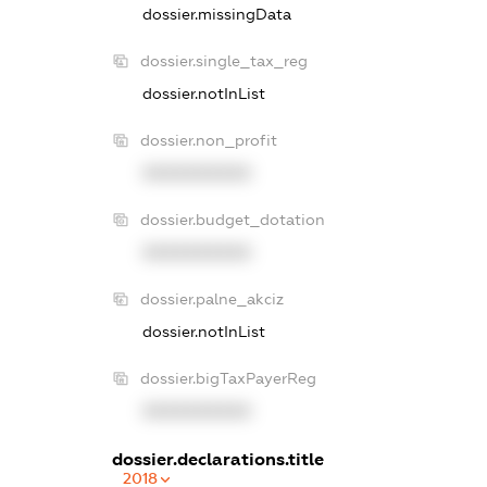
dossier.missingData
dossier.single_tax_reg
dossier.notInList
dossier.non_profit
XXXXXXXXXX
dossier.budget_dotation
XXXXXXXXXX
dossier.palne_akciz
dossier.notInList
dossier.bigTaxPayerReg
XXXXXXXXXX
dossier.declarations.title
2018