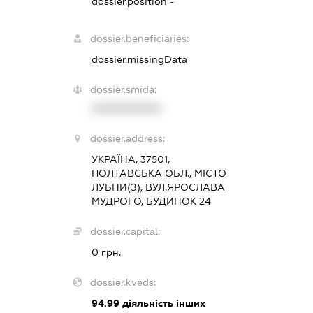
dossier.position -
dossier.beneficiaries:
dossier.missingData
dossier.smida:
XXXXXXXXXX
dossier.address:
УКРАЇНА, 37501,
ПОЛТАВСЬКА ОБЛ., МІСТО
ЛУБНИ(З), ВУЛ.ЯРОСЛАВА
МУДРОГО, БУДИНОК 24
dossier.capital:
0 грн.
dossier.kveds:
94.99
діяльність інших