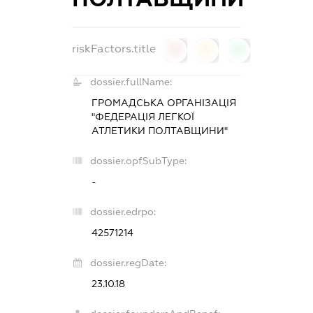
riskFactors.title
0
0
0
dossier.fullName:
ГРОМАДСЬКА ОРГАНІЗАЦІЯ
"ФЕДЕРАЦІЯ ЛЕГКОЇ
АТЛЕТИКИ ПОЛТАВЩИНИ"
dossier.opfSubType:
-
dossier.edrpo:
42571214
dossier.regDate:
23.10.18