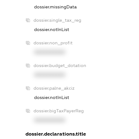
dossier.missingData
dossier.single_tax_reg
dossier.notInList
dossier.non_profit
XXXXXXXXXX
dossier.budget_dotation
XXXXXXXXXX
dossier.palne_akciz
dossier.notInList
dossier.bigTaxPayerReg
XXXXXXXXXX
dossier.declarations.title