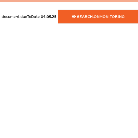
dossier.commercial_info.activity
document.dueToDate
04.05.25
SEARCH.ONMONITORING
XXXXXXXXXX
freemium.exampleText_1
freemium.exampleText_2
freemium.anonymousPerSearch2
FREEMIUM.DETAILS
FREEMIUM.REGISTER