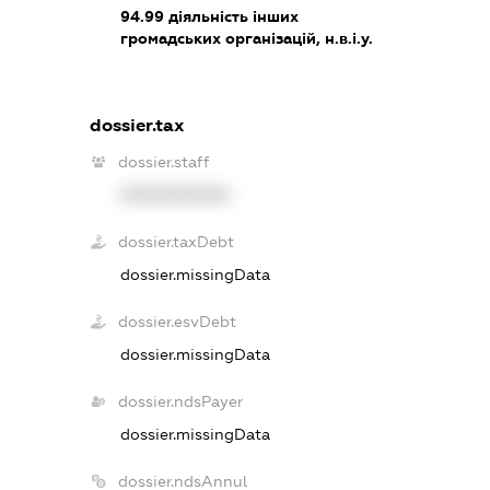
94.99
діяльність інших
громадських організацій, н.в.і.у.
dossier.tax
dossier.staff
XXXXXXXXXX
dossier.taxDebt
dossier.missingData
dossier.esvDebt
dossier.missingData
dossier.ndsPayer
dossier.missingData
dossier.ndsAnnul