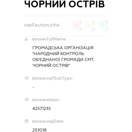
ЧОРНИЙ ОСТРІВ
riskFactors.title
0
0
0
dossier.fullName:
ГРОМАДСЬКА ОРГАНІЗАЦІЯ
"НАРОДНИЙ КОНТРОЛЬ
ОБ'ЄДНАНОЇ ГРОМАДИ СМТ.
ЧОРНИЙ ОСТРІВ"
dossier.opfSubType:
-
dossier.edrpo:
42571235
dossier.regDate:
23.10.18