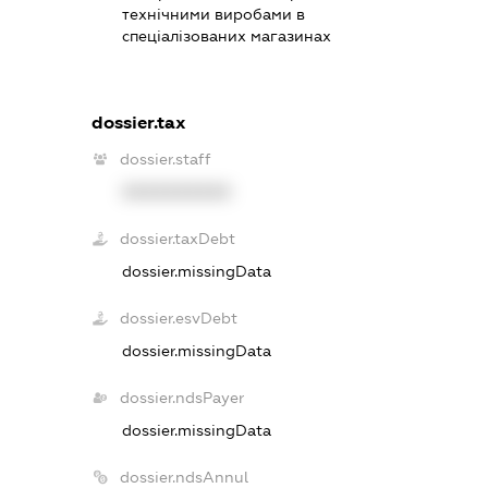
технічними виробами в
спеціалізованих магазинах
dossier.tax
dossier.staff
XXXXXXXXXX
dossier.taxDebt
dossier.missingData
dossier.esvDebt
dossier.missingData
dossier.ndsPayer
dossier.missingData
dossier.ndsAnnul