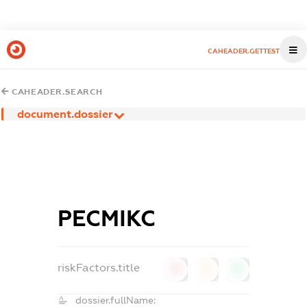
CAHEADER.GETTEST
CAHEADER.SEARCH
document.dossier
РЕСМІКС
riskFactors.title
0
0
0
dossier.fullName: