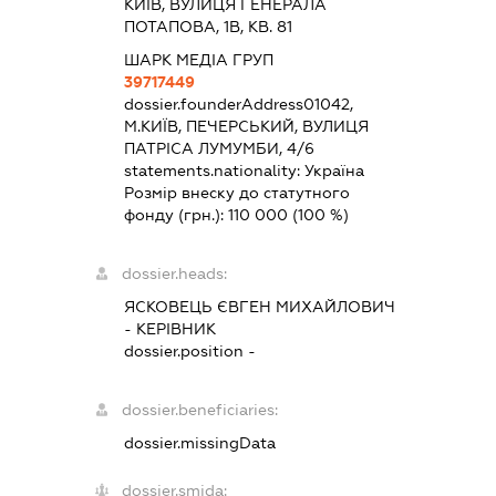
КИЇВ, ВУЛИЦЯ ГЕНЕРАЛА
ПОТАПОВА, 1В, КВ. 81
ШАРК МЕДІА ГРУП
39717449
dossier.founderAddress
01042,
М.КИЇВ, ПЕЧЕРСЬКИЙ, ВУЛИЦЯ
ПАТРІСА ЛУМУМБИ, 4/6
statements.nationality:
Україна
Розмір внеску до статутного
фонду (грн.):
110 000
(100 %)
dossier.heads:
ЯСКОВЕЦЬ ЄВГЕН МИХАЙЛОВИЧ
-
КЕРІВНИК
dossier.position -
dossier.beneficiaries:
dossier.missingData
dossier.smida: