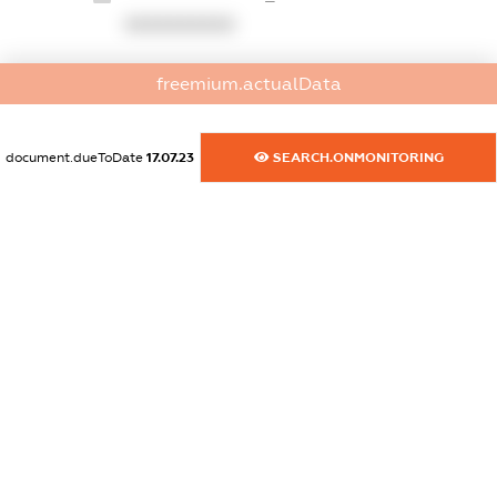
XXXXXXXXXX
dossier.commercial_info.website
freemium.actualData
XXXXXXXXXX
dossier.commercial_info.activity
document.dueToDate
17.07.23
SEARCH.ONMONITORING
XXXXXXXXXX
freemium.exampleText_1
freemium.exampleText_2
freemium.anonymousPerSearch2
FREEMIUM.DETAILS
FREEMIUM.REGISTER