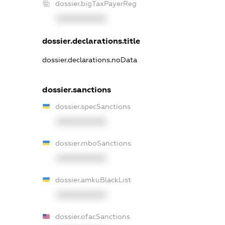
dossier.bigTaxPayerReg
XXXXXXXXXX
dossier.declarations.title
dossier.declarations.noData
dossier.sanctions
dossier.specSanctions
XXXXXXXXXX
dossier.rnboSanctions
XXXXXXXXXX
dossier.amkuBlackList
XXXXXXXXXX
dossier.ofacSanctions