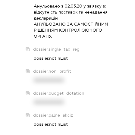
Анульовано з 02.03.20 у зв'язку з:
вiдсутнiсть поставок та ненадання
декларацiй
АНУЛЬОВАНО ЗА САМОСТIЙНИМ
РIШЕННЯМ КОНТРОЛЮЮЧОГО
ОРГАНУ.
dossier.single_tax_reg
dossier.notInList
dossier.non_profit
XXXXXXXXXX
dossier.budget_dotation
XXXXXXXXXX
dossier.palne_akciz
dossier.notInList