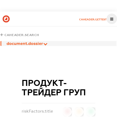
CAHEADER.GETTEST
CAHEADER.SEARCH
document.dossier
ПРОДУКТ-
ТРЕЙДЕР ГРУП
riskFactors.title
0
0
0