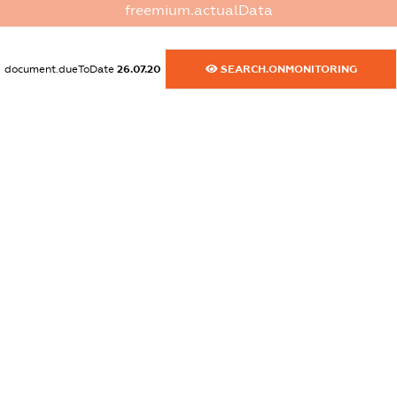
freemium.actualData
dossier.commercial_info.activity
XXXXXXXXXX
document.dueToDate
26.07.20
SEARCH.ONMONITORING
freemium.exampleText_1
freemium.exampleText_2
freemium.anonymousPerSearch2
FREEMIUM.DETAILS
FREEMIUM.REGISTER