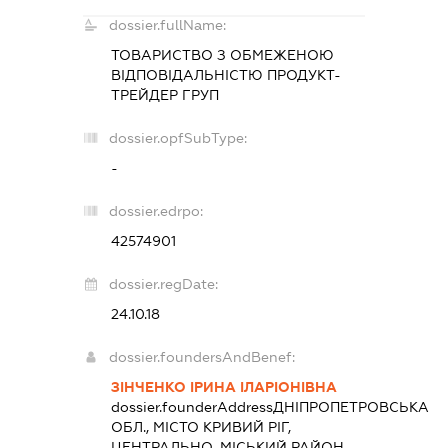
dossier.fullName:
ТОВАРИСТВО З ОБМЕЖЕНОЮ
ВІДПОВІДАЛЬНІСТЮ
ПРОДУКТ-
ТРЕЙДЕР ГРУП
dossier.opfSubType:
-
dossier.edrpo:
42574901
dossier.regDate:
24.10.18
dossier.foundersAndBenef:
ЗІНЧЕНКО ІРИНА ІЛАРІОНІВНА
dossier.founderAddress
ДНІПРОПЕТРОВСЬКА
ОБЛ., МІСТО КРИВИЙ РІГ,
ЦЕНТРАЛЬНО-МІСЬКИЙ РАЙОН