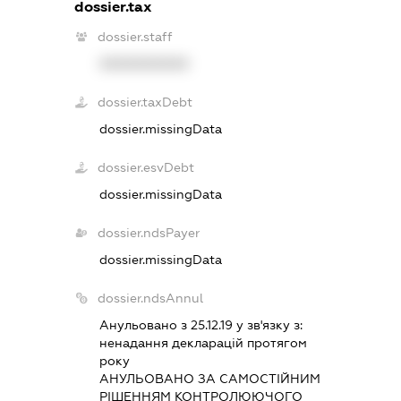
dossier.tax
dossier.staff
XXXXXXXXXX
dossier.taxDebt
dossier.missingData
dossier.esvDebt
dossier.missingData
dossier.ndsPayer
dossier.missingData
dossier.ndsAnnul
Анульовано з 25.12.19 у зв'язку з:
ненадання декларацiй протягом
року
АНУЛЬОВАНО ЗА САМОСТIЙНИМ
РIШЕННЯМ КОНТРОЛЮЮЧОГО