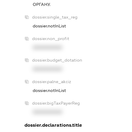
ОРГАНУ.
dossier.single_tax_reg
dossier.notInList
dossier.non_profit
XXXXXXXXXX
dossier.budget_dotation
XXXXXXXXXX
dossier.palne_akciz
dossier.notInList
dossier.bigTaxPayerReg
XXXXXXXXXX
dossier.declarations.title