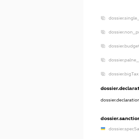
dossier.single
dossier.non_pr
dossier.budge
dossier.palne_
dossier.bigTa
dossier.declarat
dossier.declarati
dossier.sanctio
dossier.specS