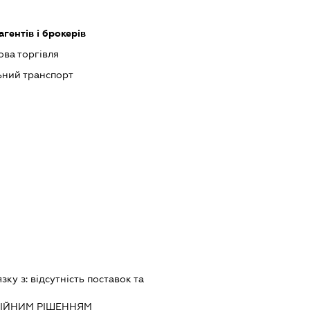
гентів і брокерів
ова торгівля
ний транспорт
язку з:
вiдсутнiсть поставок та
IЙНИМ РIШЕННЯМ