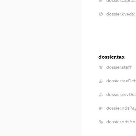
dossier.capital
dossier.kveds:
dossier.tax
dossier.staff
dossier.taxDe
dossier.esvDe
dossier.ndsPa
dossier.ndsAn