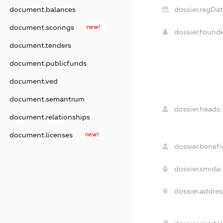
dossier.regDat
document.balances
document.scorings
new!
dossier.found
document.tenders
document.publicfunds
document.ved
document.semantrum
dossier.heads:
document.relationships
document.licenses
new!
dossier.benefic
dossier.smida:
dossier.addres