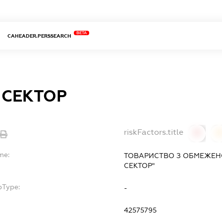
BETA
CAHEADER.PERSSEARCH
 СЕКТОР
riskFactors.title
0
0
me:
ТОВАРИСТВО З ОБМЕЖЕН
СЕКТОР"
bType:
-
42575795