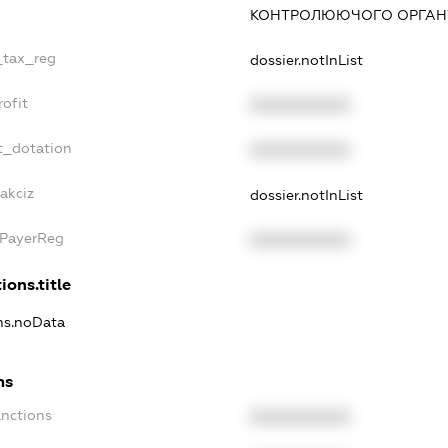
КОНТРОЛЮЮЧОГО ОРГАНУ
_tax_reg
dossier.notInList
ofit
XXXXXXXXXX
t_dotation
XXXXXXXXXX
akciz
dossier.notInList
xPayerReg
XXXXXXXXXX
ions.title
ons.noData
ns
anctions
XXXXXXXXXX