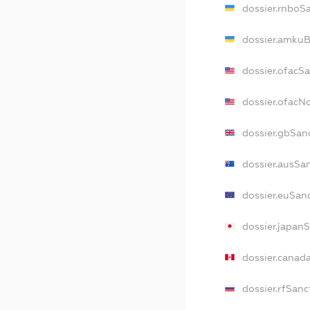
dossier.rnboS
dossier.amkuB
dossier.ofacS
dossier.ofac
dossier.gbSan
dossier.ausSa
dossier.euSan
dossier.japan
dossier.canad
dossier.rfSanc