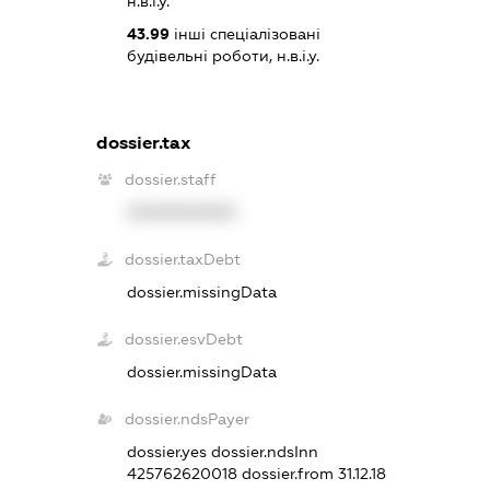
н.в.і.у.
43.99
інші спеціалізовані
будівельні роботи, н.в.і.у.
dossier.tax
dossier.staff
XXXXXXXXXX
dossier.taxDebt
dossier.missingData
dossier.esvDebt
dossier.missingData
dossier.ndsPayer
dossier.yes
dossier.ndsInn
425762620018
dossier.from 31.12.18