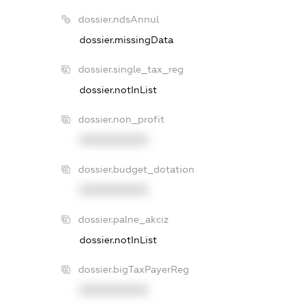
dossier.ndsAnnul
dossier.missingData
dossier.single_tax_reg
dossier.notInList
dossier.non_profit
XXXXXXXXXX
dossier.budget_dotation
XXXXXXXXXX
dossier.palne_akciz
dossier.notInList
dossier.bigTaxPayerReg
XXXXXXXXXX