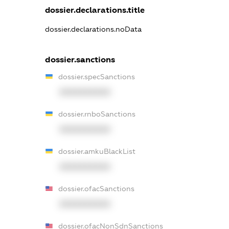
dossier.declarations.title
dossier.declarations.noData
dossier.sanctions
dossier.specSanctions
XXXXXXXXXX
dossier.rnboSanctions
XXXXXXXXXX
dossier.amkuBlackList
XXXXXXXXXX
dossier.ofacSanctions
XXXXXXXXXX
dossier.ofacNonSdnSanctions