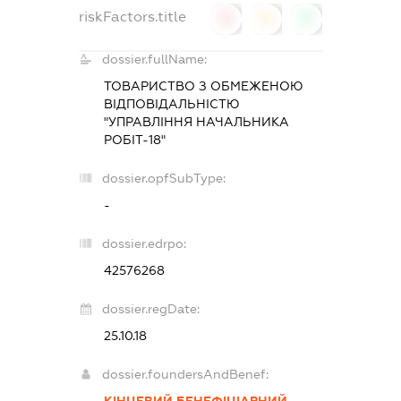
riskFactors.title
0
0
0
dossier.fullName:
ТОВАРИСТВО З ОБМЕЖЕНОЮ
ВІДПОВІДАЛЬНІСТЮ
"УПРАВЛІННЯ НАЧАЛЬНИКА
РОБІТ-18"
dossier.opfSubType:
-
dossier.edrpo:
42576268
dossier.regDate:
25.10.18
dossier.foundersAndBenef:
КІНЦЕВИЙ БЕНЕФІЦІАРНИЙ