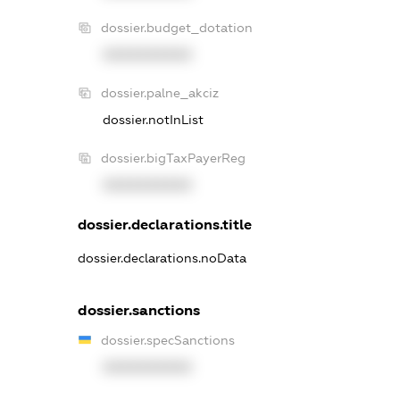
dossier.budget_dotation
XXXXXXXXXX
dossier.palne_akciz
dossier.notInList
dossier.bigTaxPayerReg
XXXXXXXXXX
dossier.declarations.title
dossier.declarations.noData
dossier.sanctions
dossier.specSanctions
XXXXXXXXXX