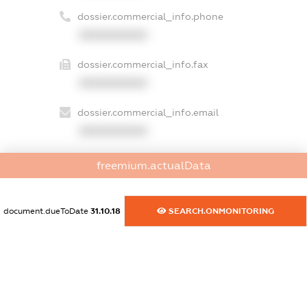
dossier.commercial_info.phone
XXXXXXXXXX
dossier.commercial_info.fax
XXXXXXXXXX
dossier.commercial_info.email
XXXXXXXXXX
dossier.commercial_info.website
freemium.actualData
XXXXXXXXXX
dossier.commercial_info.activity
document.dueToDate
31.10.18
SEARCH.ONMONITORING
XXXXXXXXXX
freemium.exampleText_1
freemium.exampleText_2