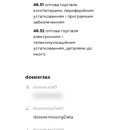
46.51
оптова торгівля
комп'ютерами, периферійним
устаткованням і програмним
забезпеченням
46.52
оптова торгівля
електронним і
телекомунікаційним
устаткованням, деталями до
нього
dossier.tax
dossier.staff
XXXXXXXXXX
dossier.taxDebt
dossier.missingData
dossier.esvDebt