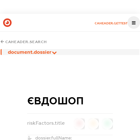
CAHEADER.GETTEST
CAHEADER.SEARCH
document.dossier
ЄВДОШОП
riskFactors.title
0
0
0
dossier.fullName: