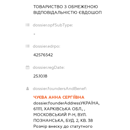
ТОВАРИСТВО З ОБМЕЖЕНОЮ
ВІДПОВІДАЛЬНІСТЮ
ЄВДОШОП
dossier.opfSubType:
-
dossier.edrpo:
42576542
dossier.regDate:
25.10.18
dossier.foundersAndBenef:
ЧУЄВА АННА СЕРГІЇВНА
dossier.founderAddress
УКРАЇНА,
61111, ХАРКIВСЬКА ОБЛ., ,
МОСКОВСЬКИЙ Р-Н, ВУЛ.
ПОЗНАНСЬКА, БУД. 2, КВ. 38
Розмір внеску до статутного