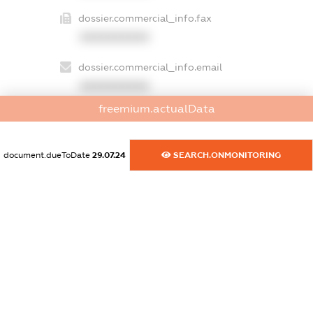
dossier.commercial_info.fax
XXXXXXXXXX
dossier.commercial_info.email
XXXXXXXXXX
freemium.actualData
dossier.commercial_info.website
XXXXXXXXXX
document.dueToDate
29.07.24
SEARCH.ONMONITORING
dossier.commercial_info.activity
XXXXXXXXXX
freemium.exampleText_1
freemium.exampleText_2
freemium.anonymousPerSearch2
FREEMIUM.DETAILS