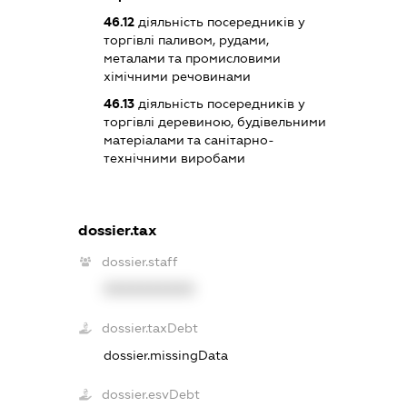
46.12
діяльність посередників у
торгівлі паливом, рудами,
металами та промисловими
хімічними речовинами
46.13
діяльність посередників у
торгівлі деревиною, будівельними
матеріалами та санітарно-
технічними виробами
dossier.tax
dossier.staff
XXXXXXXXXX
dossier.taxDebt
dossier.missingData
dossier.esvDebt