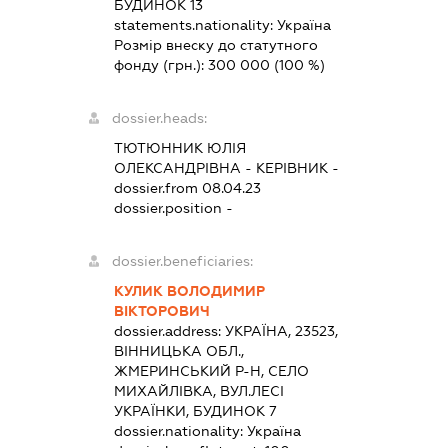
БУДИНОК 13
statements.nationality:
Україна
Розмір внеску до статутного
фонду (грн.):
300 000
(100 %)
dossier.heads:
ТЮТЮННИК ЮЛІЯ
ОЛЕКСАНДРІВНА
-
КЕРІВНИК
-
dossier.from 08.04.23
dossier.position -
dossier.beneficiaries:
КУЛИК ВОЛОДИМИР
ВІКТОРОВИЧ
dossier.address:
УКРАЇНА, 23523,
ВІННИЦЬКА ОБЛ.,
ЖМЕРИНСЬКИЙ Р-Н, СЕЛО
МИХАЙЛІВКА, ВУЛ.ЛЕСІ
УКРАЇНКИ, БУДИНОК 7
dossier.nationality:
Україна