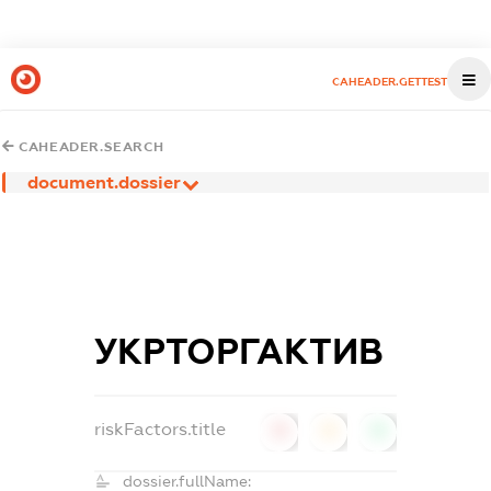
CAHEADER.GETTEST
CAHEADER.SEARCH
document.dossier
УКРТОРГАКТИВ
riskFactors.title
0
0
0
dossier.fullName: