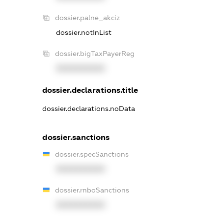
dossier.palne_akciz
dossier.notInList
dossier.bigTaxPayerReg
XXXXXXXXXX
dossier.declarations.title
dossier.declarations.noData
dossier.sanctions
dossier.specSanctions
XXXXXXXXXX
dossier.rnboSanctions
XXXXXXXXXX