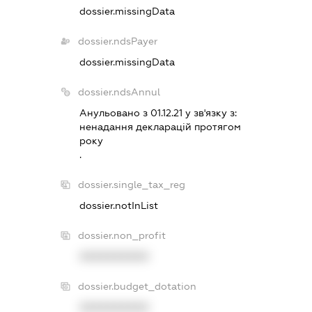
dossier.missingData
dossier.ndsPayer
dossier.missingData
dossier.ndsAnnul
Анульовано з 01.12.21 у зв'язку з:
ненадання декларацiй протягом
року
.
dossier.single_tax_reg
dossier.notInList
dossier.non_profit
XXXXXXXXXX
dossier.budget_dotation
XXXXXXXXXX