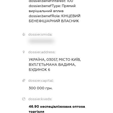
dossier.benefInterest:
100
dossier.benefType:
Прямий
вирішальний вплив
dossier.benefRole:
КІНЦЕВИЙ
БЕНЕФІЦІАРНИЙ ВЛАСНИК
dossier.smida:
XXXXXXXXXX
dossier.address:
УКРАЇНА, 03057, МІСТО КИЇВ,
ВУЛ.ГЕТЬМАНА ВАДИМА,
БУДИНОК 6
dossier.capital:
300 000 грн.
dossier.kveds:
46.90
неспеціалізована оптова
торгівля