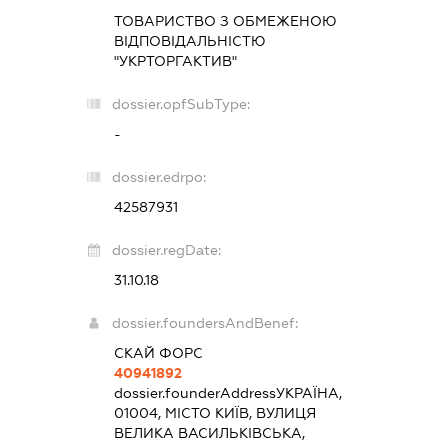
ТОВАРИСТВО З ОБМЕЖЕНОЮ
ВІДПОВІДАЛЬНІСТЮ
"УКРТОРГАКТИВ"
dossier.opfSubType:
-
dossier.edrpo:
42587931
dossier.regDate:
31.10.18
dossier.foundersAndBenef:
СКАЙ ФОРС
40941892
dossier.founderAddress
УКРАЇНА,
01004, МІСТО КИЇВ, ВУЛИЦЯ
ВЕЛИКА ВАСИЛЬКІВСЬКА,