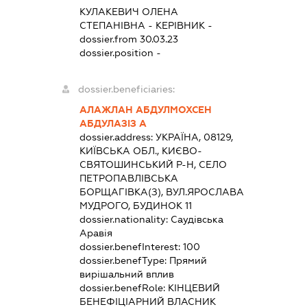
КУЛАКЕВИЧ ОЛЕНА
СТЕПАНІВНА
-
КЕРІВНИК
-
dossier.from 30.03.23
dossier.position -
dossier.beneficiaries:
АЛАЖЛАН АБДУЛМОХСЕН
АБДУЛАЗІЗ А
dossier.address:
УКРАЇНА, 08129,
КИЇВСЬКА ОБЛ., КИЄВО-
СВЯТОШИНСЬКИЙ Р-Н, СЕЛО
ПЕТРОПАВЛІВСЬКА
БОРЩАГІВКА(З), ВУЛ.ЯРОСЛАВА
МУДРОГО, БУДИНОК 11
dossier.nationality:
Саудівська
Аравія
dossier.benefInterest:
100
dossier.benefType:
Прямий
вирішальний вплив
dossier.benefRole:
КІНЦЕВИЙ
БЕНЕФІЦІАРНИЙ ВЛАСНИК