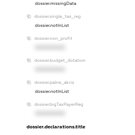
dossier.missingData
dossier.single_tax_reg
dossier.notInList
dossier.non_profit
XXXXXXXXXX
dossier.budget_dotation
XXXXXXXXXX
dossier.palne_akciz
dossier.notInList
dossier.bigTaxPayerReg
XXXXXXXXXX
dossier.declarations.title