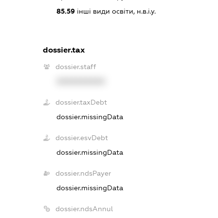
85.59
інші види освіти, н.в.і.у.
dossier.tax
dossier.staff
XXXXXXXXXX
dossier.taxDebt
dossier.missingData
dossier.esvDebt
dossier.missingData
dossier.ndsPayer
dossier.missingData
dossier.ndsAnnul