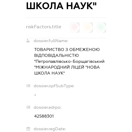
ШКОЛА НАУК"
riskFactors.title
0
0
0
dossier.fullName:
ТОВАРИСТВО З ОБМЕЖЕНОЮ
ВІДПОВІДАЛЬНІСТЮ
"Петропавлівсько-Борщагівський
"МІЖНАРОДНИЙ ЛІЦЕЙ "НОВА
ШКОЛА НАУК"
dossier.opfSubType:
-
dossier.edrpo:
42588301
dossier.regDate: