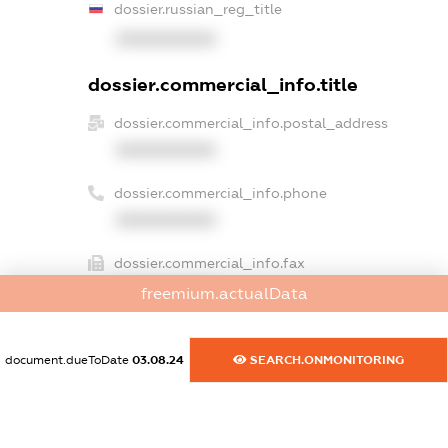
dossier.russian_reg_title
XXXXXXXXXX
dossier.commercial_info.title
dossier.commercial_info.postal_address
XXXXXXXXXX
dossier.commercial_info.phone
XXXXXXXXXX
dossier.commercial_info.fax
XXXXXXXXXX
freemium.actualData
dossier.commercial_info.email
XXXXXXXXXX
document.dueToDate
03.08.24
SEARCH.ONMONITORING
dossier.commercial_info.website
XXXXXXXXXX