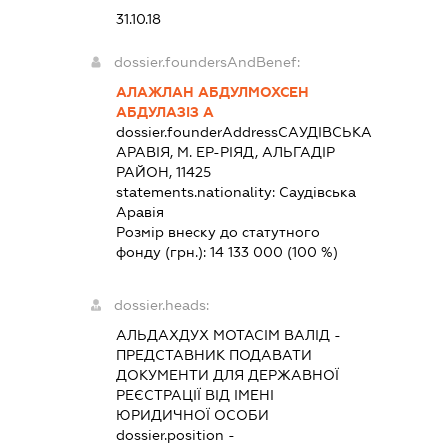
31.10.18
dossier.foundersAndBenef:
АЛАЖЛАН АБДУЛМОХСЕН
АБДУЛАЗІЗ А
dossier.founderAddress
САУДІВСЬКА
АРАВІЯ, М. ЕР-РІЯД, АЛЬГАДІР
РАЙОН, 11425
statements.nationality:
Саудівська
Аравія
Розмір внеску до статутного
фонду (грн.):
14 133 000
(100 %)
dossier.heads:
АЛЬДАХДУХ МОТАСІМ ВАЛІД
-
ПРЕДСТАВНИК
ПОДАВАТИ
ДОКУМЕНТИ ДЛЯ ДЕРЖАВНОЇ
РЕЄСТРАЦІЇ ВІД ІМЕНІ
ЮРИДИЧНОЇ ОСОБИ
dossier.position -