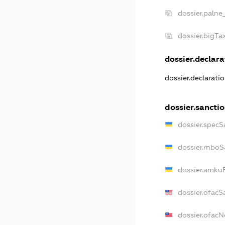
dossier.palne
dossier.bigT
dossier.declara
dossier.declarati
dossier.sancti
dossier.specS
dossier.rnboS
dossier.amkuB
dossier.ofacS
dossier.ofac