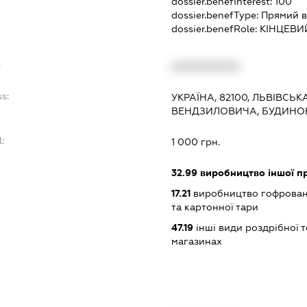
dossier.benefInterest:
100
dossier.benefType:
Прямий в
dossier.benefRole:
КІНЦЕВИ
:
XXXXXXXXXX
ss:
УКРАЇНА, 82100, ЛЬВІВСЬ
ВЕНДЗИЛОВИЧА, БУДИНОК 
l:
1 000 грн.
:
32.99
виробництво іншої прод
17.21
виробництво гофровано
та картонної тари
47.19
інші види роздрібної т
магазинах