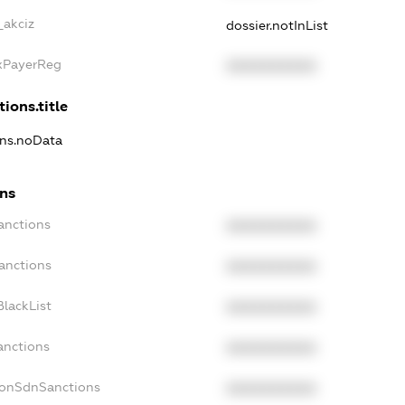
_akciz
dossier.notInList
axPayerReg
XXXXXXXXXX
tions.title
ons.noData
ons
anctions
XXXXXXXXXX
anctions
XXXXXXXXXX
lackList
XXXXXXXXXX
anctions
XXXXXXXXXX
NonSdnSanctions
XXXXXXXXXX