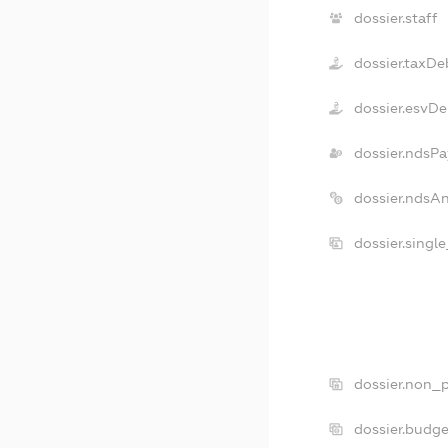
dossier.staff
dossier.taxDe
dossier.esvDe
dossier.ndsPa
dossier.ndsA
dossier.singl
dossier.non_p
dossier.budg