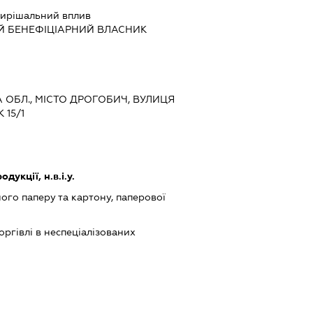
ирішальний вплив
Й БЕНЕФІЦІАРНИЙ ВЛАСНИК
КА ОБЛ., МІСТО ДРОГОБИЧ, ВУЛИЦЯ
15/1
укції, н.в.і.у.
го паперу та картону, паперової
оргівлі в неспеціалізованих