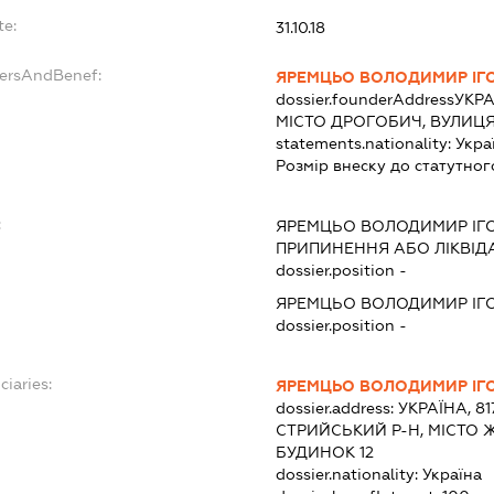
te:
31.10.18
dersAndBenef:
ЯРЕМЦЬО ВОЛОДИМИР ІГ
dossier.founderAddress
УКРА
МІСТО ДРОГОБИЧ, ВУЛИЦЯ
statements.nationality:
Укра
Розмір внеску до статутног
:
ЯРЕМЦЬО ВОЛОДИМИР ІГ
ПРИПИНЕННЯ АБО ЛІКВІД
dossier.position -
ЯРЕМЦЬО ВОЛОДИМИР ІГ
dossier.position -
ciaries:
ЯРЕМЦЬО ВОЛОДИМИР ІГ
dossier.address:
УКРАЇНА, 81
СТРИЙСЬКИЙ Р-Н, МІСТО Ж
БУДИНОК 12
dossier.nationality:
Україна