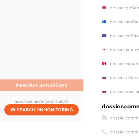
dossier.gbSa
dossier.ausSa
dossier.euSan
dossier.japan
dossier.cana
dossier.rfSan
freemium.actualData
dossier.russi
document.dueToDate
12.09.25
dossier.comm
SEARCH.ONMONITORING
dossier.comm
dossier.comm