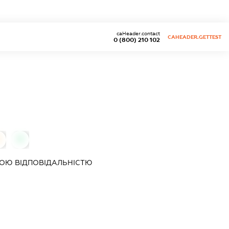
caHeader.contact
CAHEADER.GETTEST
0 (800) 210 102
0
0
ОЮ ВІДПОВІДАЛЬНІСТЮ