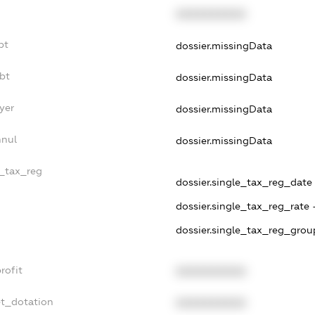
XXXXXXXXXX
bt
dossier.missingData
bt
dossier.missingData
yer
dossier.missingData
nnul
dossier.missingData
e_tax_reg
dossier.single_tax_reg_date -
dossier.single_tax_reg_rate 
dossier.single_tax_reg_grou
rofit
XXXXXXXXXX
et_dotation
XXXXXXXXXX