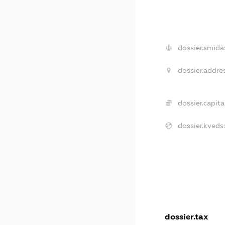
dossier.smida
dossier.addre
dossier.capita
dossier.kveds
dossier.tax