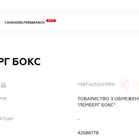
BETA
CAHEADER.PERSSEARCH
РГ БОКС
riskFactors.title
0
ame:
ТОВАРИСТВО З ОБМЕЖЕН
"ЛЕМБЕРГ БОКС"
ubType:
-
:
42588778