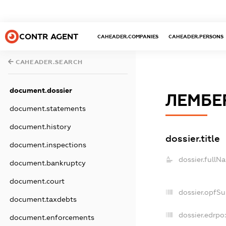
CONTR AGENT
CAHEADER.COMPANIES
CAHEADER.PERSONS
CAHEADER.SEARCH
document.dossier
ЛЕМБЕ
document.statements
document.history
dossier.title
document.inspections
dossier.fullN
document.bankruptcy
document.court
dossier.opfS
document.taxdebts
dossier.edrpo
document.enforcements