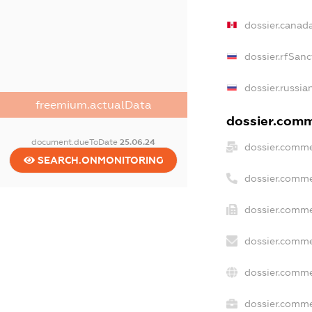
dossier.canad
dossier.rfSanc
dossier.russia
freemium.actualData
dossier.comme
document.dueToDate
25.06.24
dossier.comme
SEARCH.ONMONITORING
dossier.comme
dossier.comme
dossier.comme
dossier.comme
dossier.commer