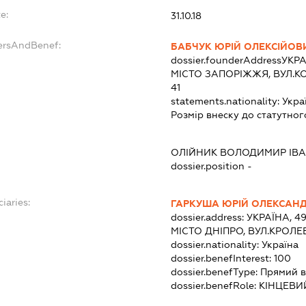
e:
31.10.18
dersAndBenef:
БАБЧУК ЮРІЙ ОЛЕКСІЙОВ
dossier.founderAddress
УКРА
МІСТО ЗАПОРІЖЖЯ, ВУЛ.К
41
statements.nationality:
Укра
Розмір внеску до статутног
ОЛІЙНИК ВОЛОДИМИР ІВ
dossier.position -
iaries:
ГАРКУША ЮРІЙ ОЛЕКСАН
dossier.address:
УКРАЇНА, 4
МІСТО ДНІПРО, ВУЛ.КРОЛЕ
dossier.nationality:
Україна
dossier.benefInterest:
100
dossier.benefType:
Прямий в
dossier.benefRole:
КІНЦЕВИ