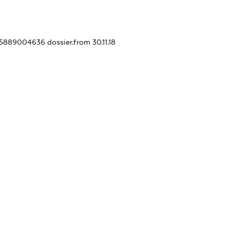
425889004636
dossier.from 30.11.18