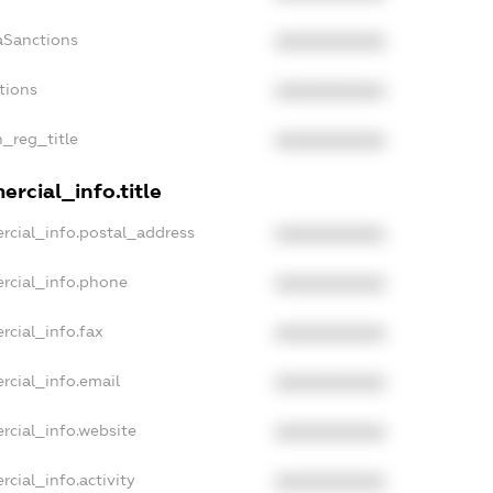
aSanctions
XXXXXXXXXX
tions
XXXXXXXXXX
n_reg_title
XXXXXXXXXX
rcial_info.title
rcial_info.postal_address
XXXXXXXXXX
rcial_info.phone
XXXXXXXXXX
rcial_info.fax
XXXXXXXXXX
rcial_info.email
XXXXXXXXXX
rcial_info.website
XXXXXXXXXX
cial_info.activity
XXXXXXXXXX