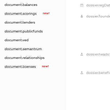
document.balances
dossier.regDat
document.scorings
new!
dossier.foun
document.tenders
document.publicfunds
document.ved
document.semantrum
dossier.heads:
document.relationships
document.licenses
new!
dossier.benefic