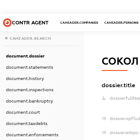
CONTR AGENT
CAHEADER.COMPANIES
CAHEADER.PERSONS
CAHEADER.SEARCH
document.dossier
СОКОЛ
document.statements
document.history
dossier.title
document.inspections
dossier.fullNa
document.bankruptcy
document.court
dossier.opfSu
document.taxdebts
dossier.edrpo:
document.enforcements