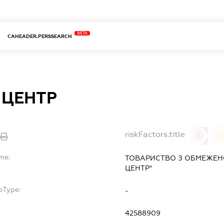
BETA
CAHEADER.PERSSEARCH
 ЦЕНТР
riskFactors.title
0
me:
ТОВАРИСТВО З ОБМЕЖЕН
ЦЕНТР"
bType:
-
42588909