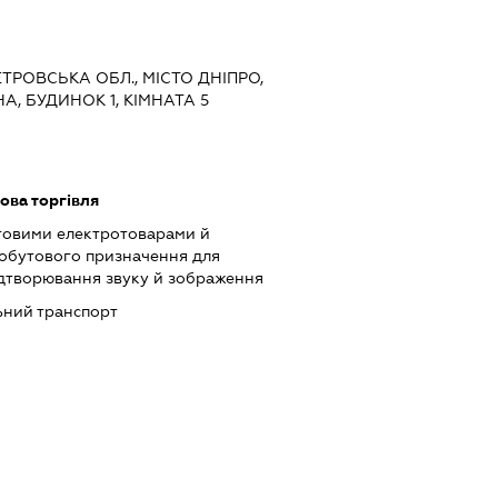
ЕТРОВСЬКА ОБЛ., МІСТО ДНІПРО,
, БУДИНОК 1, КІМНАТА 5
ова торгівля
товими електротоварами й
обутового призначення для
ідтворювання звуку й зображення
ний транспорт