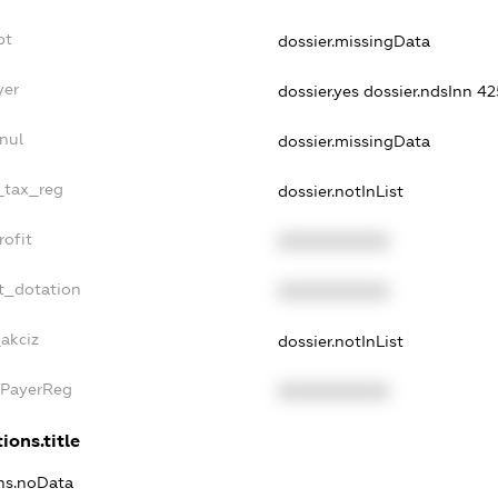
bt
dossier.missingData
yer
dossier.yes
dossier.ndsInn 
nul
dossier.missingData
e_tax_reg
dossier.notInList
rofit
XXXXXXXXXX
t_dotation
XXXXXXXXXX
_akciz
dossier.notInList
xPayerReg
XXXXXXXXXX
ions.title
ons.noData