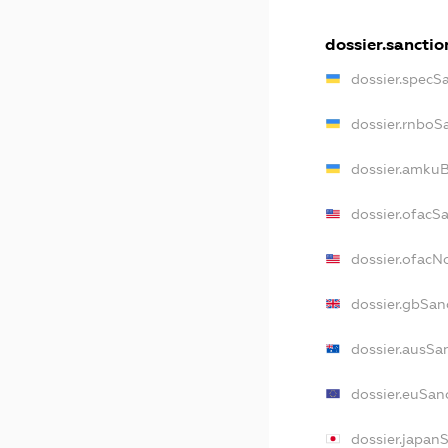
dossier.sanctio
dossier.specS
dossier.rnboS
dossier.amkuB
dossier.ofacS
dossier.ofac
dossier.gbSan
dossier.ausSa
dossier.euSan
dossier.japan