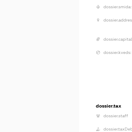
dossier.smida:
dossier.addres
dossier.capital
dossier.kveds:
dossier.tax
dossier.staff
dossier.taxDe