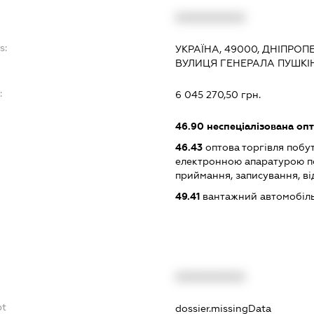
XXXXXXXXXX
s:
УКРАЇНА, 49000, ДНІПРОП
ВУЛИЦЯ ГЕНЕРАЛА ПУШКІНА
:
6 045 270,50 грн.
46.90
неспеціалізована опт
46.43
оптова торгівля побу
електронною апаратурою п
приймання, записування, в
49.41
вантажний автомобіль
XXXXXXXXXX
bt
dossier.missingData