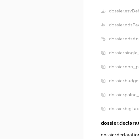
dossier.esvDe
dossier.ndsPa
dossier.ndsAn
dossier.singl
dossier.non_p
dossier.budge
dossier.palne
dossier.bigTa
dossier.declarat
dossier.declarati