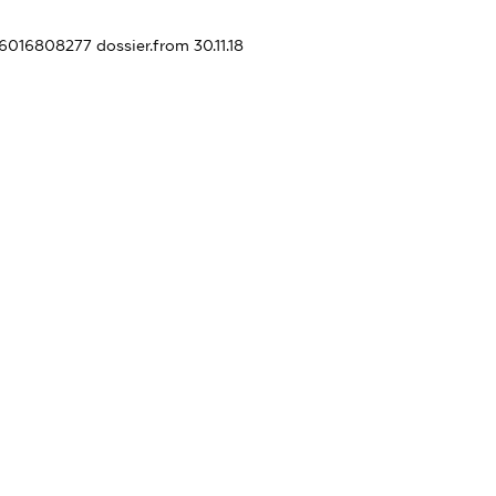
426016808277
dossier.from 30.11.18