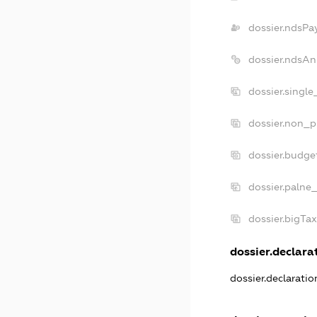
dossier.ndsPa
dossier.ndsAn
dossier.singl
dossier.non_p
dossier.budge
dossier.palne_
dossier.bigTa
dossier.declarat
dossier.declarati