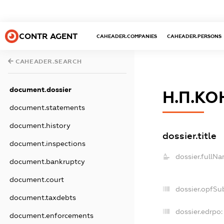
CONTR AGENT
CAHEADER.COMPANIES
CAHEADER.PERSONS
CAHEADER.SEARCH
document.dossier
Н.П.К
document.statements
document.history
dossier.title
document.inspections
dossier.fullNa
document.bankruptcy
document.court
dossier.opfSu
document.taxdebts
dossier.edrpo:
document.enforcements