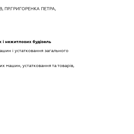
ЇВ, ПР.ГРИГОРЕНКА ПЕТРА,
 і нежитлових будівель
шин і устатковання загального
х машин, устатковання та товарів,