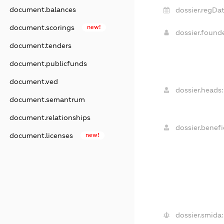
document.balances
dossier.regDat
document.scorings
new!
dossier.found
document.tenders
document.publicfunds
document.ved
dossier.heads:
document.semantrum
document.relationships
dossier.benefic
document.licenses
new!
dossier.smida: