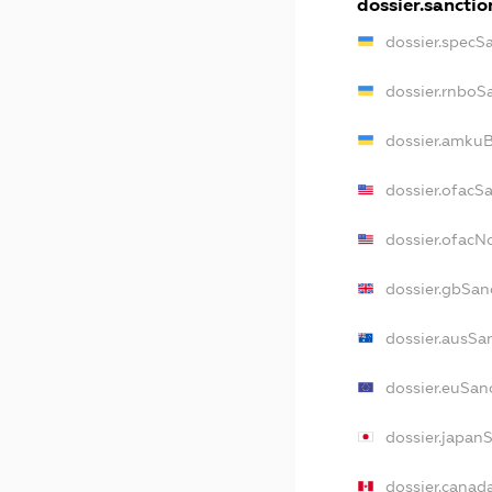
dossier.sanctio
dossier.specS
dossier.rnboS
dossier.amkuB
dossier.ofacS
dossier.ofac
dossier.gbSan
dossier.ausSa
dossier.euSan
dossier.japan
dossier.canad