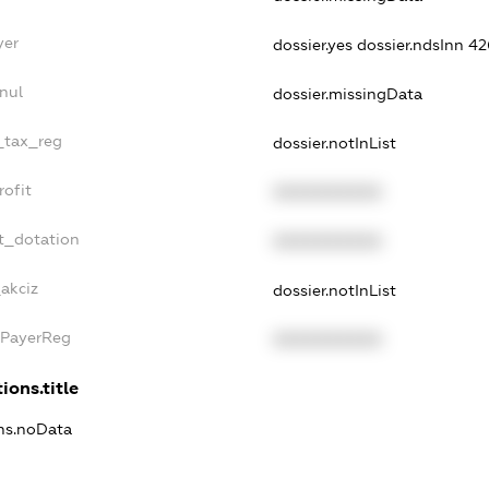
yer
dossier.yes
dossier.ndsInn 
nul
dossier.missingData
e_tax_reg
dossier.notInList
rofit
XXXXXXXXXX
t_dotation
XXXXXXXXXX
akciz
dossier.notInList
xPayerReg
XXXXXXXXXX
ions.title
ons.noData