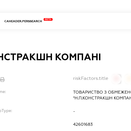
BETA
CAHEADER.PERSSEARCH
ОНСТРАКШН КОМПАНІ
riskFactors.title
0
0
me:
ТОВАРИСТВО З ОБМЕЖЕН
"Н.П.КОНСТРАКШН КОМПАН
bType:
-
42601683