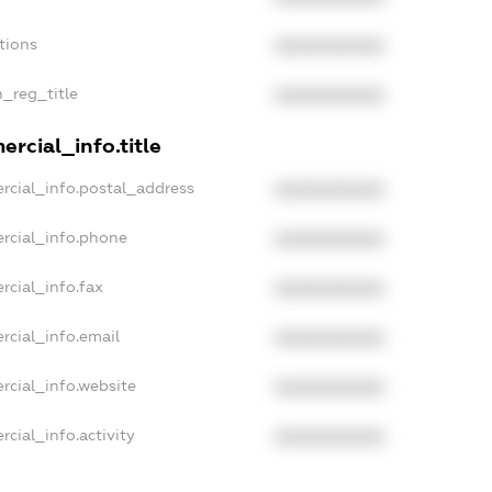
tions
XXXXXXXXXX
n_reg_title
XXXXXXXXXX
rcial_info.title
rcial_info.postal_address
XXXXXXXXXX
rcial_info.phone
XXXXXXXXXX
rcial_info.fax
XXXXXXXXXX
rcial_info.email
XXXXXXXXXX
rcial_info.website
XXXXXXXXXX
cial_info.activity
XXXXXXXXXX