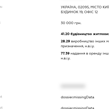
s:
УКРАЇНА, 02095, МІСТО КИ
БУДИНОК 19, ОФІС 12
:
30 000 грн.
41.20
будівництво житлових
28.29
виробництво інших ма
призначення, н.в.і.у.
77.39
надання в оренду інши
н.в.і.у.
XXXXXXXXXX
bt
dossier.missingData
bt
dossier.missingData