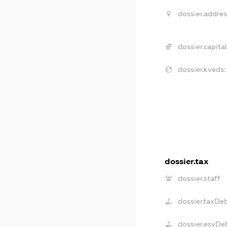
dossier.addres
dossier.capital
dossier.kveds:
dossier.tax
dossier.staff
dossier.taxDe
dossier.esvDe