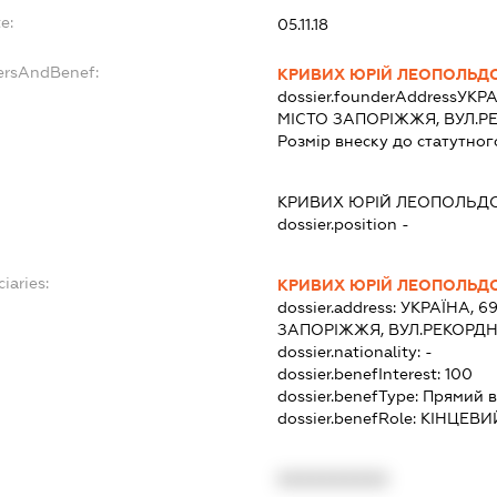
e:
05.11.18
ersAndBenef:
КРИВИХ ЮРІЙ ЛЕОПОЛЬД
dossier.founderAddress
УКРА
МІСТО ЗАПОРІЖЖЯ, ВУЛ.Р
Розмір внеску до статутног
КРИВИХ ЮРІЙ ЛЕОПОЛЬД
dossier.position -
iaries:
КРИВИХ ЮРІЙ ЛЕОПОЛЬД
dossier.address:
УКРАЇНА, 6
ЗАПОРІЖЖЯ, ВУЛ.РЕКОРДН
dossier.nationality:
-
dossier.benefInterest:
100
dossier.benefType:
Прямий в
dossier.benefRole:
КІНЦЕВИ
XXXXXXXXXX