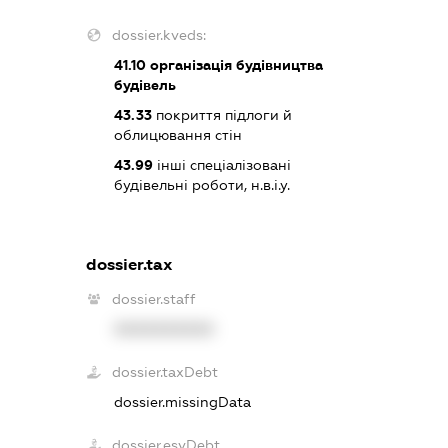
dossier.kveds:
41.10
організація будівництва
будівель
43.33
покриття підлоги й
облицювання стін
43.99
інші спеціалізовані
будівельні роботи, н.в.і.у.
dossier.tax
dossier.staff
XXXXXXXXXX
dossier.taxDebt
dossier.missingData
dossier.esvDebt