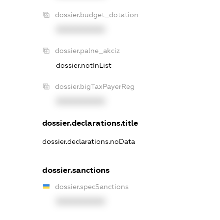
dossier.budget_dotation
XXXXXXXXXX
dossier.palne_akciz
dossier.notInList
dossier.bigTaxPayerReg
XXXXXXXXXX
dossier.declarations.title
dossier.declarations.noData
dossier.sanctions
dossier.specSanctions
XXXXXXXXXX