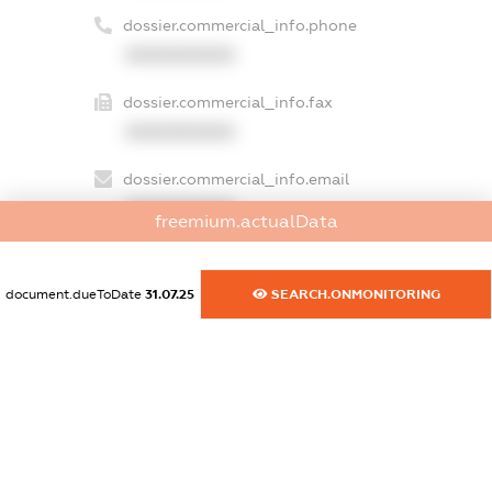
dossier.commercial_info.phone
XXXXXXXXXX
dossier.commercial_info.fax
XXXXXXXXXX
dossier.commercial_info.email
XXXXXXXXXX
freemium.actualData
dossier.commercial_info.website
XXXXXXXXXX
document.dueToDate
31.07.25
SEARCH.ONMONITORING
dossier.commercial_info.activity
XXXXXXXXXX
freemium.exampleText_1
freemium.exampleText_2