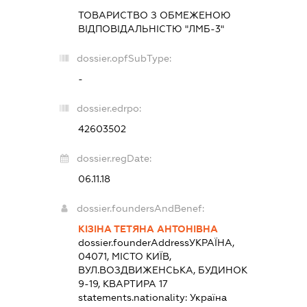
ТОВАРИСТВО З ОБМЕЖЕНОЮ
ВІДПОВІДАЛЬНІСТЮ "ЛМБ-3"
dossier.opfSubType:
-
dossier.edrpo:
42603502
dossier.regDate:
06.11.18
dossier.foundersAndBenef:
КІЗІНА ТЕТЯНА АНТОНІВНА
dossier.founderAddress
УКРАЇНА,
04071, МІСТО КИЇВ,
ВУЛ.ВОЗДВИЖЕНСЬКА, БУДИНОК
9-19, КВАРТИРА 17
statements.nationality:
Україна