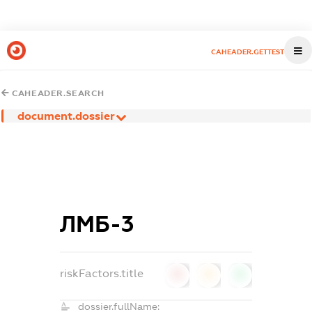
CAHEADER.GETTEST
CAHEADER.SEARCH
document.dossier
ЛМБ-3
riskFactors.title
0
0
0
dossier.fullName: