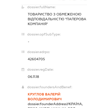
dossier.fullName:
ТОВАРИСТВО З ОБМЕЖЕНОЮ
ВІДПОВІДАЛЬНІСТЮ "ПАПЕРОВА
КОМПАНІЯ"
dossier.opfSubType:
-
dossier.edrpo:
42604705
dossier.regDate:
06.11.18
dossier.foundersAndBenef:
КРУГЛОВ ВАЛЕРІЙ
ВОЛОДИМИРОВИЧ
dossier.founderAddress
УКРАЇНА,