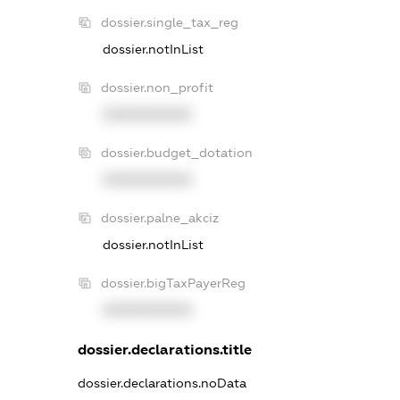
dossier.single_tax_reg
dossier.notInList
dossier.non_profit
XXXXXXXXXX
dossier.budget_dotation
XXXXXXXXXX
dossier.palne_akciz
dossier.notInList
dossier.bigTaxPayerReg
XXXXXXXXXX
dossier.declarations.title
dossier.declarations.noData