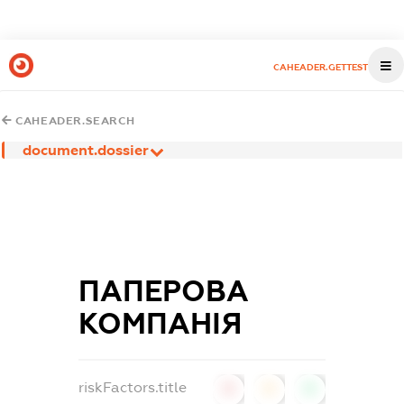
CAHEADER.GETTEST
CAHEADER.SEARCH
document.dossier
ПАПЕРОВА
КОМПАНІЯ
riskFactors.title
0
0
0