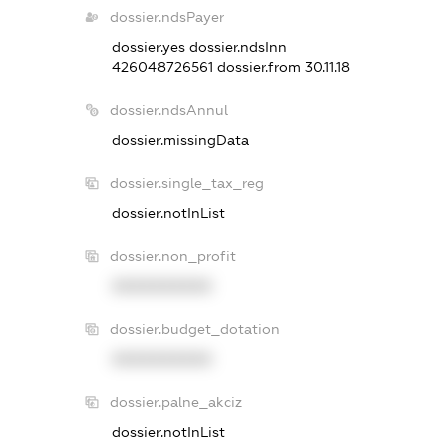
dossier.ndsPayer
dossier.yes
dossier.ndsInn
426048726561
dossier.from 30.11.18
dossier.ndsAnnul
dossier.missingData
dossier.single_tax_reg
dossier.notInList
dossier.non_profit
XXXXXXXXXX
dossier.budget_dotation
XXXXXXXXXX
dossier.palne_akciz
dossier.notInList