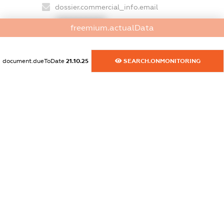
dossier.commercial_info.email
XXXXXXXXXX
freemium.actualData
dossier.commercial_info.website
XXXXXXXXXX
document.dueToDate
21.10.25
SEARCH.ONMONITORING
dossier.commercial_info.activity
XXXXXXXXXX
freemium.exampleText_1
freemium.exampleText_2
freemium.anonymousPerSearch2
FREEMIUM.DETAILS
FREEMIUM.REGISTER