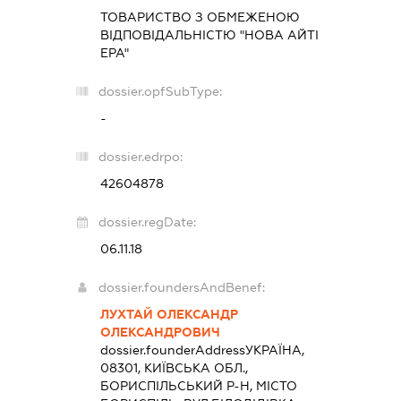
ТОВАРИСТВО З ОБМЕЖЕНОЮ
ВІДПОВІДАЛЬНІСТЮ "НОВА АЙТІ
ЕРА"
dossier.opfSubType:
-
dossier.edrpo:
42604878
dossier.regDate:
06.11.18
dossier.foundersAndBenef:
ЛУХТАЙ ОЛЕКСАНДР
ОЛЕКСАНДРОВИЧ
dossier.founderAddress
УКРАЇНА,
08301, КИЇВСЬКА ОБЛ.,
БОРИСПІЛЬСЬКИЙ Р-Н, МІСТО