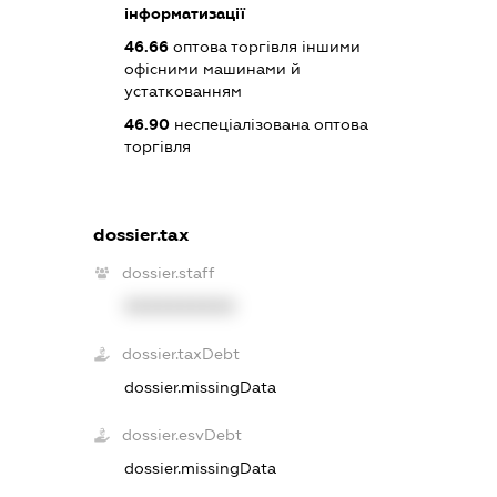
інформатизації
46.66
оптова торгівля іншими
офісними машинами й
устаткованням
46.90
неспеціалізована оптова
торгівля
dossier.tax
dossier.staff
XXXXXXXXXX
dossier.taxDebt
dossier.missingData
dossier.esvDebt
dossier.missingData