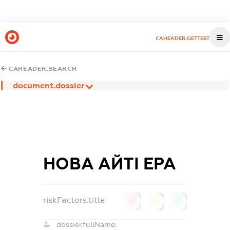
CAHEADER.GETTEST
CAHEADER.SEARCH
document.dossier
НОВА АЙТІ ЕРА
riskFactors.title
0
0
0
dossier.fullName: