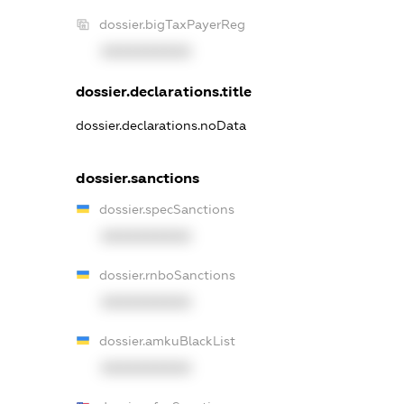
dossier.bigTaxPayerReg
XXXXXXXXXX
dossier.declarations.title
dossier.declarations.noData
dossier.sanctions
dossier.specSanctions
XXXXXXXXXX
dossier.rnboSanctions
XXXXXXXXXX
dossier.amkuBlackList
XXXXXXXXXX