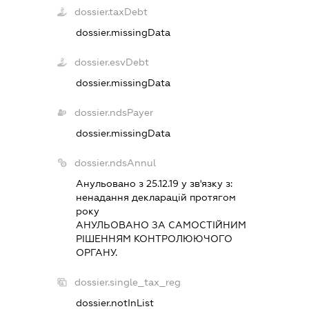
dossier.taxDebt
dossier.missingData
dossier.esvDebt
dossier.missingData
dossier.ndsPayer
dossier.missingData
dossier.ndsAnnul
Анульовано з 25.12.19 у зв'язку з:
ненадання декларацiй протягом
року
АНУЛЬОВАНО ЗА САМОСТIЙНИМ
РIШЕННЯМ КОНТРОЛЮЮЧОГО
ОРГАНУ.
dossier.single_tax_reg
dossier.notInList