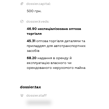
dossier.capital:
500 грн.
dossier.kveds:
46.90
неспеціалізована оптова
торгівля
45.31
оптова торгівля деталями та
приладдям для автотранспортних
засобів
68.20
надання в оренду й
експлуатацію власного чи
орендованого нерухомого майна
dossier.tax
dossier.staff
XXXXXXXXXX