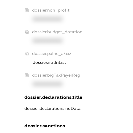
dossier.non_profit
XXXXXXXXXX
dossier.budget_dotation
XXXXXXXXXX
dossier.palne_akciz
dossier.notInList
dossier.bigTaxPayerReg
XXXXXXXXXX
dossier.declarations.title
dossier.declarations.noData
dossier.sanctions