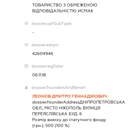
ТОВАРИСТВО З ОБМЕЖЕНОЮ
ВІДПОВІДАЛЬНІСТЮ
ИСМАК
dossier.opfSubType:
-
dossier.edrpo:
42604946
dossier.regDate:
06.11.18
dossier.foundersAndBenef:
ЛЕОНОВ ДМИТРО ГЕННАДІЙОВИЧ
dossier.founderAddress
ДНІПРОПЕТРОВСЬКА
ОБЛ., МІСТО НІКОПОЛЬ ВУЛИЦЯ
ПЕРЕЯСЛІВСЬКА БУД. 6
Розмір внеску до статутного фонду
(грн.):
500
(100 %)