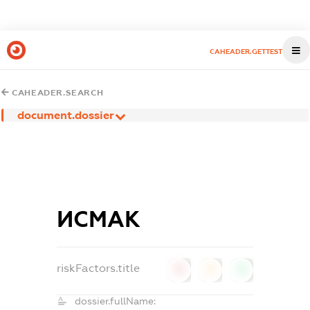
CAHEADER.GETTEST
CAHEADER.SEARCH
document.dossier
ИСМАК
riskFactors.title
0
0
0
dossier.fullName: