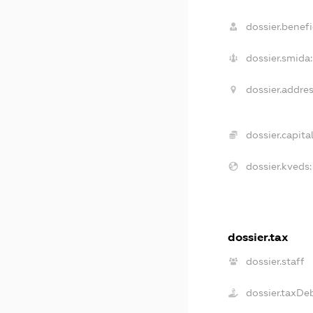
dossier.benefi
dossier.smida:
dossier.addres
dossier.capital
dossier.kveds:
dossier.tax
dossier.staff
dossier.taxDe