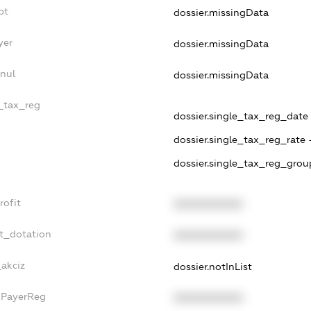
bt
dossier.missingData
yer
dossier.missingData
nnul
dossier.missingData
e_tax_reg
dossier.single_tax_reg_date -
dossier.single_tax_reg_rate 
dossier.single_tax_reg_grou
rofit
XXXXXXXXXX
et_dotation
XXXXXXXXXX
_akciz
dossier.notInList
xPayerReg
XXXXXXXXXX