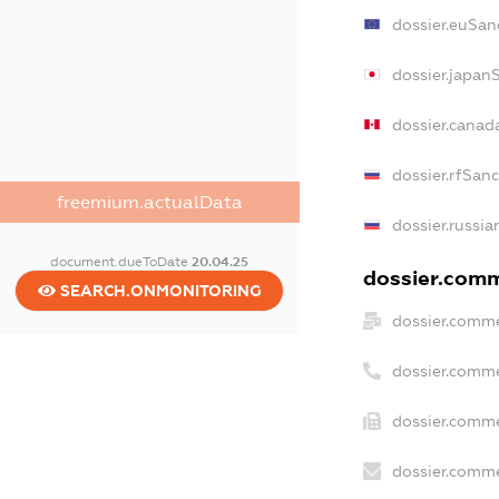
dossier.euSan
dossier.japan
dossier.canad
dossier.rfSan
freemium.actualData
dossier.russia
document.dueToDate
20.04.25
dossier.comme
SEARCH.ONMONITORING
dossier.comme
dossier.comme
dossier.comme
dossier.comme