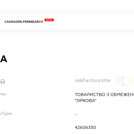
BETA
CAHEADER.PERSSEARCH
ВА
riskFactors.title
0
ame:
ТОВАРИСТВО З ОБМЕЖЕН
"ЗІРКОВА"
bType:
-
42606330