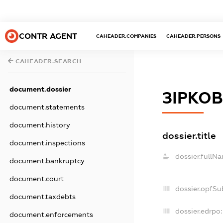
CONTR AGENT
CAHEADER.COMPANIES
CAHEADER.PERSONS
CAHEADER.SEARCH
document.dossier
ЗІРКО
document.statements
document.history
dossier.title
document.inspections
dossier.fullN
document.bankruptcy
document.court
dossier.opfSu
document.taxdebts
dossier.edrpo:
document.enforcements