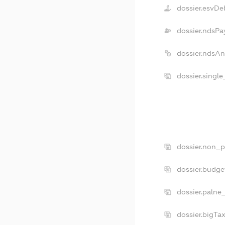
dossier.esvDe
dossier.ndsPa
dossier.ndsA
dossier.singl
dossier.non_p
dossier.budg
dossier.palne
dossier.bigTa