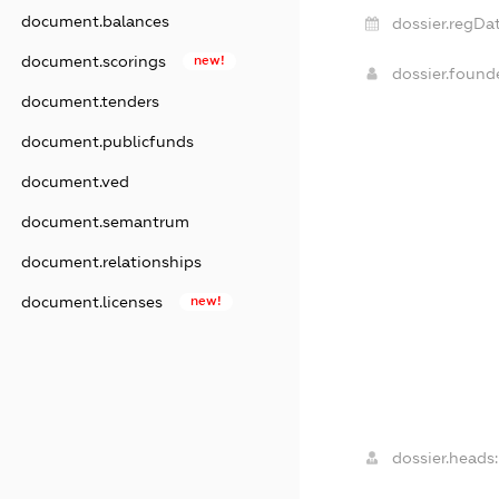
document.balances
dossier.regDat
document.scorings
new!
dossier.foun
document.tenders
document.publicfunds
document.ved
document.semantrum
document.relationships
document.licenses
new!
dossier.heads: