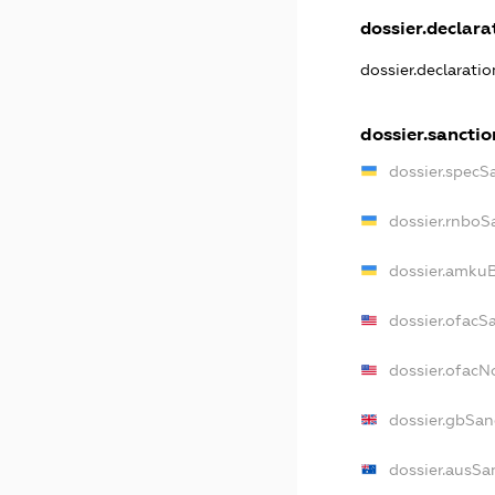
dossier.declarat
dossier.declarati
dossier.sanctio
dossier.specS
dossier.rnboS
dossier.amkuB
dossier.ofacS
dossier.ofac
dossier.gbSan
dossier.ausSa