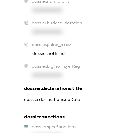
dossier.non_profit
XXXXXXXXXX
dossier.budget_dotation
XXXXXXXXXX
dossier.palne_akciz
dossier.notInList
dossier.bigTaxPayerReg
XXXXXXXXXX
dossier.declarations.title
dossier.declarations.noData
dossier.sanctions
dossier.specSanctions