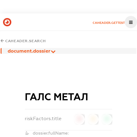
CAHEADER.GETTEST
CAHEADER.SEARCH
document.dossier
ГАЛС МЕТАЛ
riskFactors.title
0
0
0
dossier.fullName: