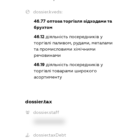
dossier.kveds:
46.77
оптова торгівля відходами та
брухтом
46.12
діяльність посередників у
торгівлі паливом, рудами, металами
та промисловими хімічними
речовинами
46.19
діяльність посередників у
торгівлі товарами широкого
асортименту
dossier.tax
dossier.staff
XXXXXXXXXX
dossier.taxDebt