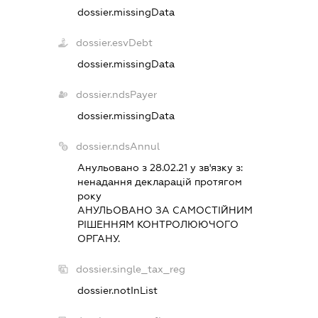
dossier.missingData
dossier.esvDebt
dossier.missingData
dossier.ndsPayer
dossier.missingData
dossier.ndsAnnul
Анульовано з 28.02.21 у зв'язку з:
ненадання декларацiй протягом
року
АНУЛЬОВАНО ЗА САМОСТIЙНИМ
РIШЕННЯМ КОНТРОЛЮЮЧОГО
ОРГАНУ.
dossier.single_tax_reg
dossier.notInList