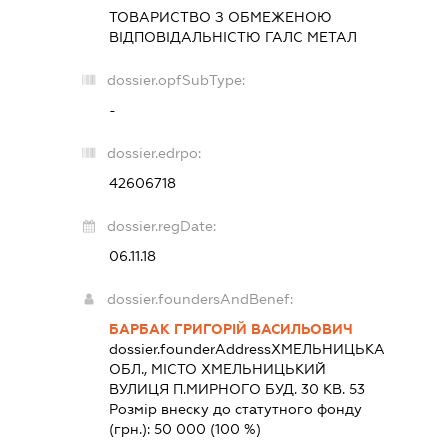
ТОВАРИСТВО З ОБМЕЖЕНОЮ
ВІДПОВІДАЛЬНІСТЮ
ГАЛС МЕТАЛ
dossier.opfSubType:
-
dossier.edrpo:
42606718
dossier.regDate:
06.11.18
dossier.foundersAndBenef:
БАРБАК ГРИГОРІЙ ВАСИЛЬОВИЧ
dossier.founderAddress
ХМЕЛЬНИЦЬКА
ОБЛ., МІСТО ХМЕЛЬНИЦЬКИЙ
ВУЛИЦЯ П.МИРНОГО БУД. 30 КВ. 53
Розмір внеску до статутного фонду
(грн.):
50 000
(100 %)