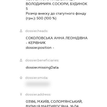
ВОЛОДИМИРА СОСЮРИ, БУДИНОК
5
Розмір внеску до статутного фонду
(грн.):
500
(100 %)
dossier.heads:
СОКОЛОВСЬКА АННА ЛЕОНІДІВНА
-
КЕРІВНИК
dossier.position -
dossier.beneficiaries:
dossier.missingData
dossier.smida:
XXXXXXXXXX
dossier.address:
03186, М.КИЇВ, СОЛОМ'ЯНСЬКИЙ,
ВУЛИЦЯ МАРТИРОСЯНА, 16/14