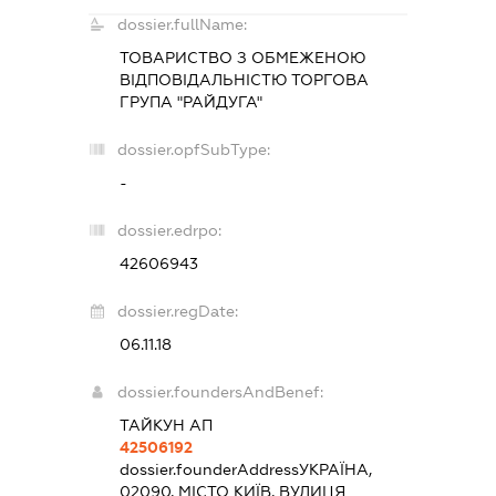
dossier.fullName:
ТОВАРИСТВО З ОБМЕЖЕНОЮ
ВІДПОВІДАЛЬНІСТЮ
ТОРГОВА
ГРУПА "РАЙДУГА"
dossier.opfSubType:
-
dossier.edrpo:
42606943
dossier.regDate:
06.11.18
dossier.foundersAndBenef:
ТАЙКУН АП
42506192
dossier.founderAddress
УКРАЇНА,
02090, МІСТО КИЇВ, ВУЛИЦЯ