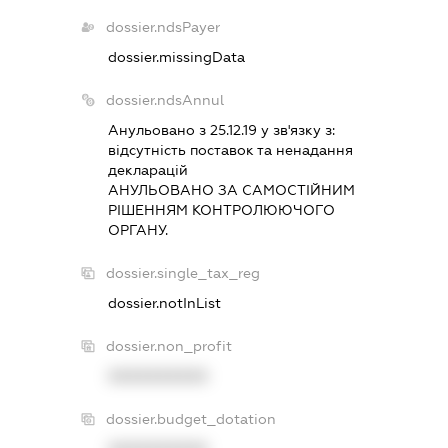
dossier.ndsPayer
dossier.missingData
dossier.ndsAnnul
Анульовано з 25.12.19 у зв'язку з:
вiдсутнiсть поставок та ненадання
декларацiй
АНУЛЬОВАНО ЗА САМОСТIЙНИМ
РIШЕННЯМ КОНТРОЛЮЮЧОГО
ОРГАНУ.
dossier.single_tax_reg
dossier.notInList
dossier.non_profit
XXXXXXXXXX
dossier.budget_dotation