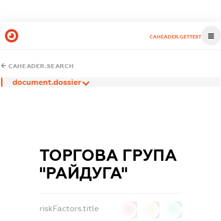
CAHEADER.GETTEST
CAHEADER.SEARCH
document.dossier
ТОРГОВА ГРУПА
"РАЙДУГА"
riskFactors.title
0
0
0