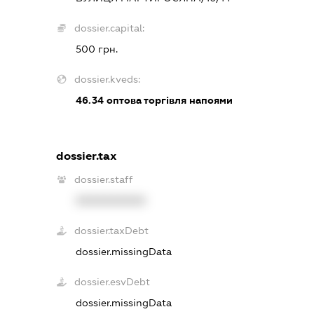
dossier.capital:
500 грн.
dossier.kveds:
46.34
оптова торгівля напоями
dossier.tax
dossier.staff
XXXXXXXXXX
dossier.taxDebt
dossier.missingData
dossier.esvDebt
dossier.missingData