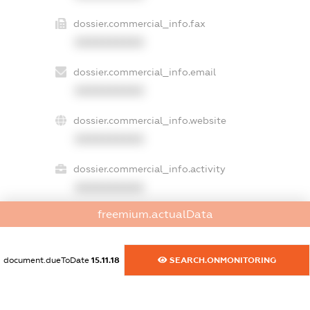
dossier.commercial_info.fax
XXXXXXXXXX
dossier.commercial_info.email
XXXXXXXXXX
dossier.commercial_info.website
XXXXXXXXXX
dossier.commercial_info.activity
XXXXXXXXXX
freemium.actualData
freemium.exampleText_1
freemium.exampleText_2
document.dueToDate
15.11.18
SEARCH.ONMONITORING
freemium.anonymousPerSearch2
FREEMIUM.DETAILS