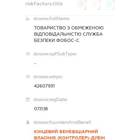
riskFactors.title
0
0
0
dossier.fullName:
ТОВАРИСТВО З ОБМЕЖЕНОЮ
ВІДПОВІДАЛЬНІСТЮ
СЛУЖБА
БЕЗПЕКИ ФОБОС-С
dossier.opfSubType:
-
dossier.edrpo:
42607931
dossier.regDate:
07.11.18
dossier.foundersAndBenef:
КІНЦЕВИЙ БЕНЕФІЦІАРНИЙ
ВЛАСНИК (КОНТРОЛЕР)-ДУБІН