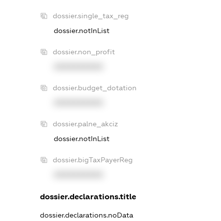
dossier.single_tax_reg
dossier.notInList
dossier.non_profit
XXXXXXXXXX
dossier.budget_dotation
XXXXXXXXXX
dossier.palne_akciz
dossier.notInList
dossier.bigTaxPayerReg
XXXXXXXXXX
dossier.declarations.title
dossier.declarations.noData