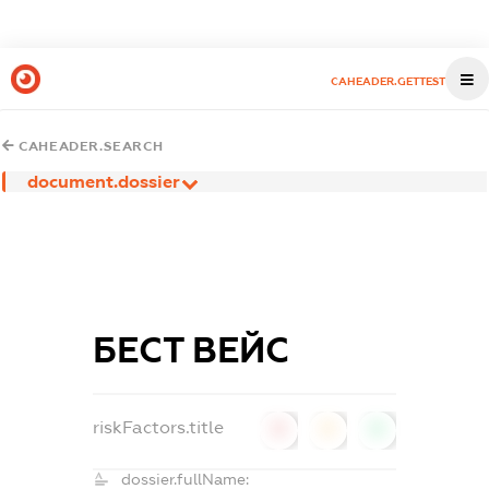
CAHEADER.GETTEST
CAHEADER.SEARCH
document.dossier
БЕСТ ВЕЙС
riskFactors.title
0
0
0
dossier.fullName: