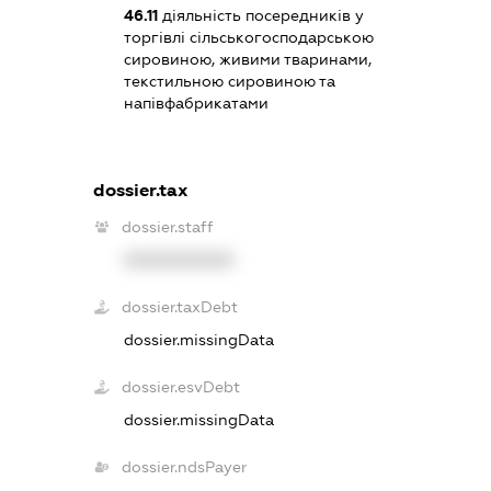
46.11
діяльність посередників у
торгівлі сільськогосподарською
сировиною, живими тваринами,
текстильною сировиною та
напівфабрикатами
dossier.tax
dossier.staff
XXXXXXXXXX
dossier.taxDebt
dossier.missingData
dossier.esvDebt
dossier.missingData
dossier.ndsPayer