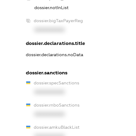
dossier.notInList
dossier.bigTaxPayerReg
XXXXXXXXXX
dossier.declarations.title
dossier.declarations.noData
dossier.sanctions
dossier.specSanctions
XXXXXXXXXX
dossier.rnboSanctions
XXXXXXXXXX
dossier.amkuBlackList