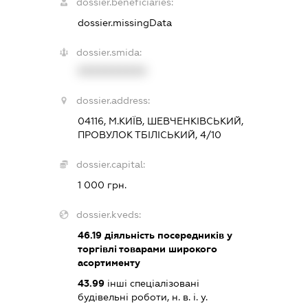
dossier.beneficiaries:
dossier.missingData
dossier.smida:
XXXXXXXXXX
dossier.address:
04116, М.КИЇВ, ШЕВЧЕНКІВСЬКИЙ,
ПРОВУЛОК ТБІЛІСЬКИЙ, 4/10
dossier.capital:
1 000 грн.
dossier.kveds:
46.19
діяльність посередників у
торгівлі товарами широкого
асортименту
43.99
інші спеціалізовані
будівельні роботи, н. в. і. у.