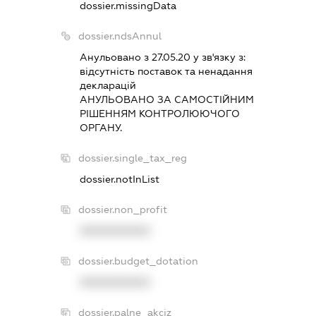
dossier.missingData
dossier.ndsAnnul
Анульовано з 27.05.20 у зв'язку з:
вiдсутнiсть поставок та ненадання
декларацiй
АНУЛЬОВАНО ЗА САМОСТIЙНИМ
РIШЕННЯМ КОНТРОЛЮЮЧОГО
ОРГАНУ.
dossier.single_tax_reg
dossier.notInList
dossier.non_profit
XXXXXXXXXX
dossier.budget_dotation
XXXXXXXXXX
dossier.palne_akciz